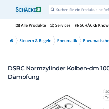
Alle Produkte
Services
SCHÄCKE Know
menu_book
handyman
school
Steuern & Regeln
Pneumatik
Pneumatische
DSBC Normzylinder Kolben-dm 10
Dämpfung
SC
Ty