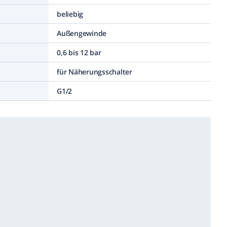
beliebig
Außengewinde
0,6 bis 12 bar
für Näherungsschalter
G1/2