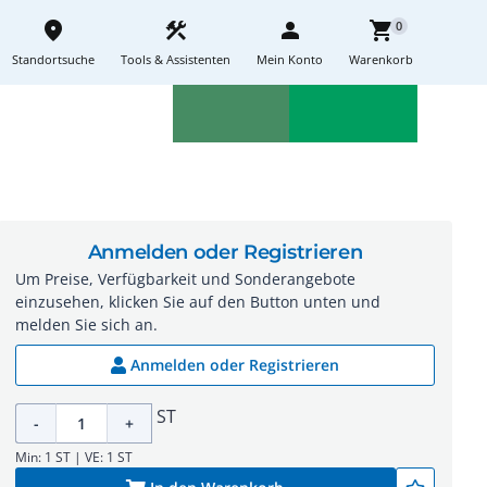
place
construction
person
shopping_cart
0
Standortsuche
Tools & Assistenten
Mein Konto
Warenkorb
Aktionen
Neuheiten
sell
feedback
Anmelden oder Registrieren
Um Preise, Verfügbarkeit und Sonderangebote
einzusehen, klicken Sie auf den Button unten und
melden Sie sich an.
Anmelden oder Registrieren
ST
-
+
Min: 1 ST | VE: 1 ST