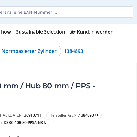
-how
Sustainable Selection
Kund:in werden
person_add_alt
 Normbasierter Zylinder
1384893
0 mm / Hub 80 mm / PPS -
HÄCKE Art.Nr.
3691071
Hersteller Art.Nr.
1384893
content_copy
content_copy
pe
DSBC-100-80-PPSA-N3
content_copy