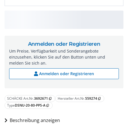
Anmelden oder Registrieren
Um Preise, Verfügbarkeit und Sonderangebote
einzusehen, klicken Sie auf den Button unten und
melden Sie sich an.
Anmelden oder Registrieren
SCHÄCKE Art.Nr.
3692671
Hersteller Art.Nr.
559274
content_copy
content_copy
Type
DSNU-20-80-PPS-A
content_copy
Beschreibung anzeigen