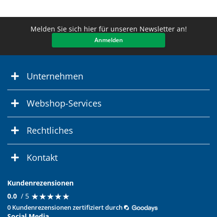
Melden Sie sich hier für unseren Newsletter an!
Anmelden
Unternehmen
Webshop-Services
Rechtliches
Kontakt
Kundenrezensionen
★
★
★
★
★
★
★
★
★
★
0.0
/ 5
0 Kundenrezensionen zertifiziert durch
Social Media