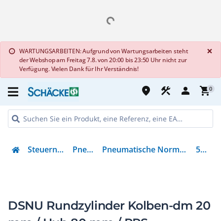
G
×
WARTUNGSARBEITEN: Aufgrund von Wartungsarbeiten steht
info
der Webshop am Freitag 7.8. von 20:00 bis 23:50 Uhr nicht zur
Verfügung. Vielen Dank für Ihr Verständnis!
place
construction
person
shopping_cart
0
Steuern & Regeln
Pneumatik
Pneumatische Normbasierter Zylinder
559274
DSNU Rundzylinder Kolben-dm 20