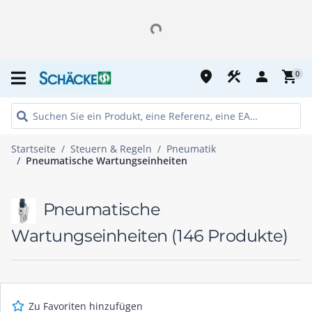
place
construction
person
shopping_cart
0
Startseite
Steuern & Regeln
Pneumatik
Pneumatische Wartungseinheiten
Pneumatische
Wartungseinheiten
(146 Produkte)
Zu Favoriten hinzufügen