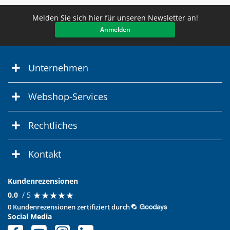
Melden Sie sich hier für unseren Newsletter an!
Anmelden
Unternehmen
Webshop-Services
Rechtliches
Kontakt
Kundenrezensionen
★
★
★
★
★
★
★
★
★
★
0.0
/ 5
0 Kundenrezensionen zertifiziert durch
Social Media