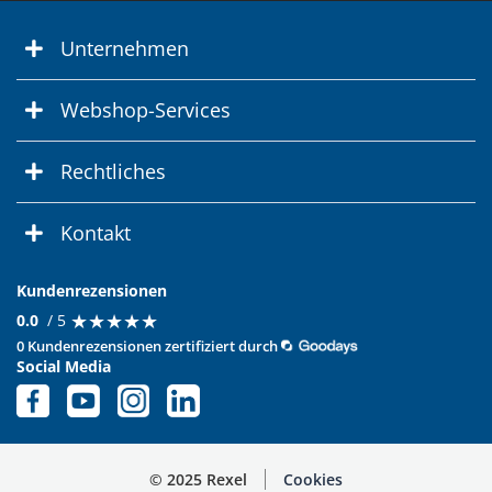
Unternehmen
Webshop-Services
Rechtliches
Kontakt
Kundenrezensionen
★
★
★
★
★
★
★
★
★
★
0.0
/ 5
0 Kundenrezensionen zertifiziert durch
Social Media
© 2025 Rexel
Cookies