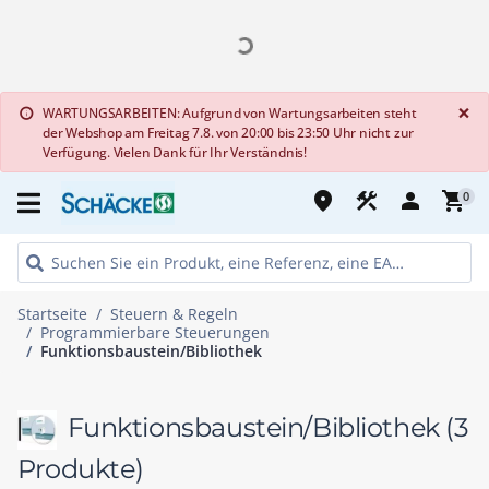
G
×
WARTUNGSARBEITEN: Aufgrund von Wartungsarbeiten steht
info
der Webshop am Freitag 7.8. von 20:00 bis 23:50 Uhr nicht zur
Verfügung. Vielen Dank für Ihr Verständnis!
place
construction
person
shopping_cart
0
Startseite
Steuern & Regeln
Programmierbare Steuerungen
Funktionsbaustein/Bibliothek
Funktionsbaustein/Bibliothek
(3
Produkte)