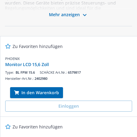
wurden. Diese Geräte bieten präzise Steuerungs- und
Regelungsmöglichkeiten und sind ideal für die
Prozessvisualisierung, Alarmanzeigen und Bedienung von

Mehr anzeigen
Maschinen. Mit verschiedenen Display-Technologien wie LCD
und Touchscreen sowie robusten Designs sind sie perfekt für
den Einsatz in anspruchsvollen Umgebungen geeignet.
Vertrauen Sie auf unsere Expertise und finden Sie das
passende Monitor-Einbaugerät für Ihre Projekte.
Zu Favoriten hinzufügen
PHOENIX
Monitor LCD 15,6 Zoll
Type:
BL FPM 15.6
SCHÄCKE Art.Nr.:
6579817
Hersteller-Art.Nr.:
2402980
In den Warenkorb
Einloggen
Zu Favoriten hinzufügen