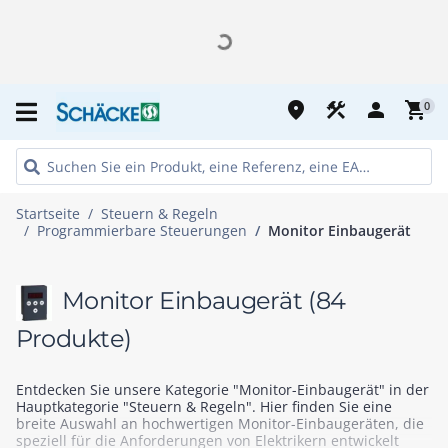
place
construction
person
shopping_cart
0
Startseite
Steuern & Regeln
Programmierbare Steuerungen
Monitor Einbaugerät
Monitor Einbaugerät
(84
Produkte)
Entdecken Sie unsere Kategorie "Monitor-Einbaugerät" in der
Hauptkategorie "Steuern & Regeln". Hier finden Sie eine
breite Auswahl an hochwertigen Monitor-Einbaugeräten, die
speziell für die Anforderungen von Elektrikern entwickelt