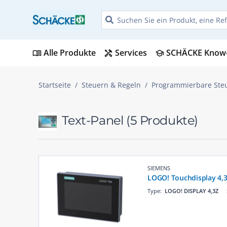
Alle Produkte
Services
SCHÄCKE Know
menu_book
handyman
school
Startseite
Steuern & Regeln
Programmierbare Ste
Text-Panel
(5 Produkte)
SIEMENS
LOGO! Touchdisplay 4,3
Type:
LOGO! DISPLAY 4,3Z