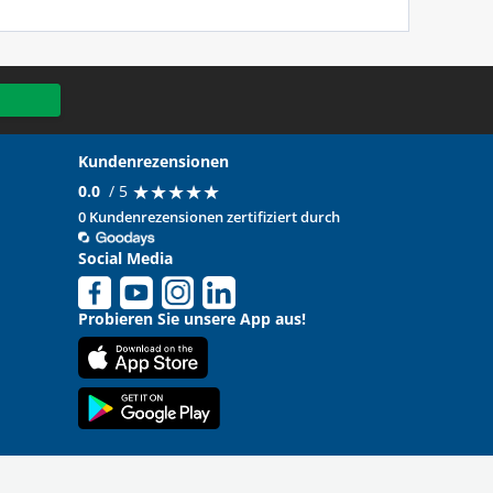
Kundenrezensionen
★
★
★
★
★
★
★
★
★
★
0.0
/ 5
0 Kundenrezensionen zertifiziert durch
Social Media
Probieren Sie unsere App aus!