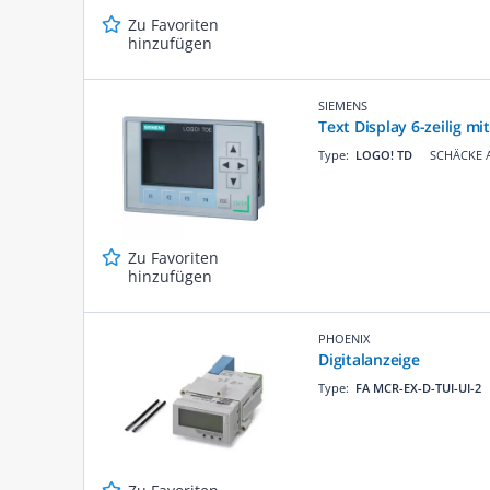
Zu Favoriten
hinzufügen
SIEMENS
Text Display 6-zeilig m
Type:
LOGO! TD
SCHÄCKE A
Zu Favoriten
hinzufügen
PHOENIX
Digitalanzeige
Type:
FA MCR-EX-D-TUI-UI-2