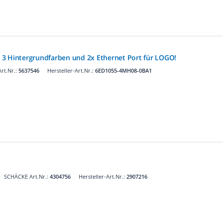
it 3 Hintergrundfarben und 2x Ethernet Port für LOGO!
rt.Nr.:
5637546
Hersteller-Art.Nr.:
6ED1055-4MH08-0BA1
SCHÄCKE Art.Nr.:
4304756
Hersteller-Art.Nr.:
2907216