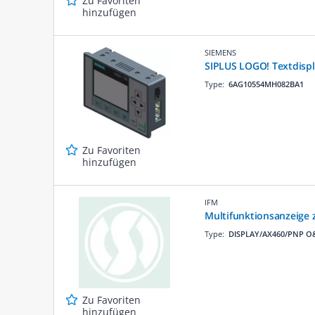
Zu Favoriten
hinzufügen
SIEMENS
SIPLUS LOGO! Textdispla
Type:
6AG10554MH082BA1
Zu Favoriten
hinzufügen
IFM
Multifunktionsanzeige
Type:
DISPLAY/AX460/PNP O
Zu Favoriten
hinzufügen