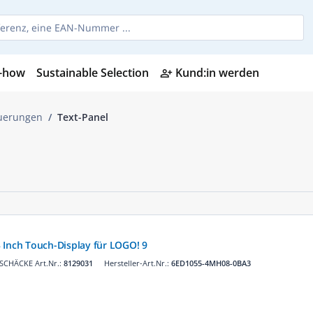
-how
Sustainable Selection
Kund:in werden
person_add_alt
uerungen
Text-Panel
 Inch Touch-Display für LOGO! 9
SCHÄCKE Art.Nr.:
8129031
Hersteller-Art.Nr.:
6ED1055-4MH08-0BA3