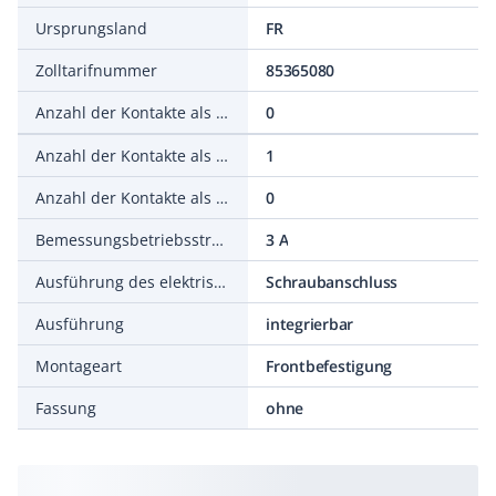
Ursprungsland
FR
Zolltarifnummer
85365080
Anzahl der Kontakte als Wechsler
0
Anzahl der Kontakte als Schließer
1
Anzahl der Kontakte als Öffner
0
Bemessungsbetriebsstrom Ie bei AC-15, 230 V
3 A
Ausführung des elektrischen Anschlusses
Schraubanschluss
Ausführung
integrierbar
Montageart
Frontbefestigung
Fassung
ohne