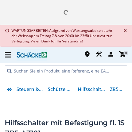
G
×
WARTUNGSARBEITEN: Aufgrund von Wartungsarbeiten steht
info
der Webshop am Freitag 7.8. von 20:00 bis 23:50 Uhr nicht zur
Verfügung. Vielen Dank für Ihr Verständnis!
place
construction
person
shopping_cart
0
Steuern & Regeln
Schütze & Relais
Hilfsschalterblock
ZB5AZ101
Hilfsschalter mit Befestigung fl. 1S