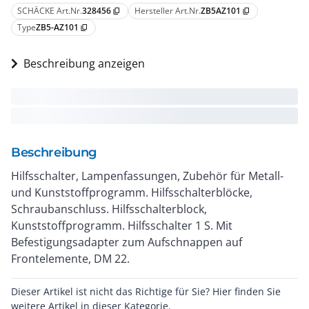
SCHÄCKE Art.Nr.
328456
Hersteller Art.Nr.
ZB5AZ101
content_copy
content_copy
Type
ZB5-AZ101
content_copy
Beschreibung anzeigen
Beschreibung
Hilfsschalter, Lampenfassungen, Zubehör für Metall-
und Kunststoffprogramm. Hilfsschalterblöcke,
Schraubanschluss. Hilfsschalterblock,
Kunststoffprogramm. Hilfsschalter 1 S. Mit
Befestigungsadapter zum Aufschnappen auf
Frontelemente, DM 22.
Dieser Artikel ist nicht das Richtige für Sie? Hier finden Sie
weitere Artikel in dieser Kategorie.