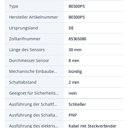
Type
BES00P5
Hersteller Artikelnummer
BES00P5
Ursprungsland
DE
Zolltarifnummer
85365080
Länge des Sensors
30 mm
Durchmesser Sensor
8 mm
Mechanische Einbaubedingung für Sensor
bündig
Schaltabstand
2 mm
Geeignet für Sicherheitsfunktionen
nein
Ausführung der Schaltfunktion
Schließer
Ausführung des Schaltausgangs
PNP
Ausführung des elektrischen Anschlusses
Kabel mit Steckverbinder