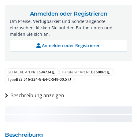
Anmelden oder Registrieren
Um Preise, Verfügbarkeit und Sonderangebote
einzusehen, klicken Sie auf den Button unten und
melden Sie sich an.
Anmelden oder Registrieren
SCHÄCKE Art.Nr.
3594734
Hersteller Art.Nr.
BES00P5
content_copy
content_copy
Type
BES 516-324-G-E4-C-S49-00,5
content_copy
Beschreibung anzeigen
Beschreibung