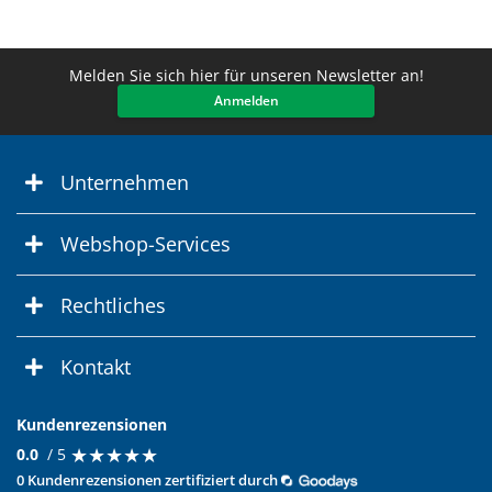
Melden Sie sich hier für unseren Newsletter an!
Anmelden
Unternehmen
Webshop-Services
Rechtliches
Kontakt
Kundenrezensionen
★
★
★
★
★
★
★
★
★
★
0.0
/ 5
0 Kundenrezensionen zertifiziert durch