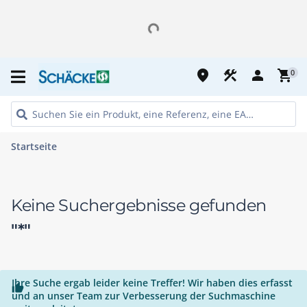
place
construction
person
shopping_cart
0
Startseite
Keine Suchergebnisse gefunden
"*"
Ihre Suche ergab leider keine Treffer! Wir haben dies erfasst

und an unser Team zur Verbesserung der Suchmaschine