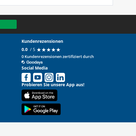
Kundenrezensionen
★
★
★
★
★
★
★
★
★
★
0.0
/ 5
0 Kundenrezensionen zertifiziert durch
Social Media
Probieren Sie unsere App aus!