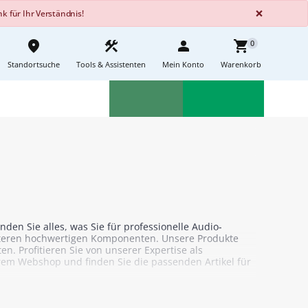
GLOBA
×
 für Ihr Verständnis!
place
construction
person
shopping_cart
0
Standortsuche
Tools & Assistenten
Mein Konto
Warenkorb
Aktionen
Neuheiten
sell
feedback
en Sie alles, was Sie für professionelle Audio-
iteren hochwertigen Komponenten. Unsere Produkte
n. Profitieren Sie von unserer Expertise als
erem Webshop und finden Sie die passenden Artikel für