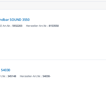
undbar SOUND 3550
E Art.Nr.:
5932203
Hersteller-Art.Nr.:
8153550
P 54030
t.Nr.:
345148
Hersteller-Art.Nr.:
54030-