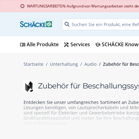
WARTUNGSARBEITEN: Aufgrund von Wartungsarbeiten steht der Web
info
Alle Produkte
Services
SCHÄCKE Know
menu_book
handyman
school
Startseite
Unterhaltung
Audio
Zubehör für Bes
Zubehör für Beschallungss
Entdecken Sie unser umfangreiches Sortiment an Zubehör
Lösungen benötigen, von Lautsprecherkabeln und Mik
sind speziell für Elektriker und Gewerbebetriebe konzip
Großhandelsspezialist und rüsten Sie Ihre Beschallung
Ihre Anforderungen!