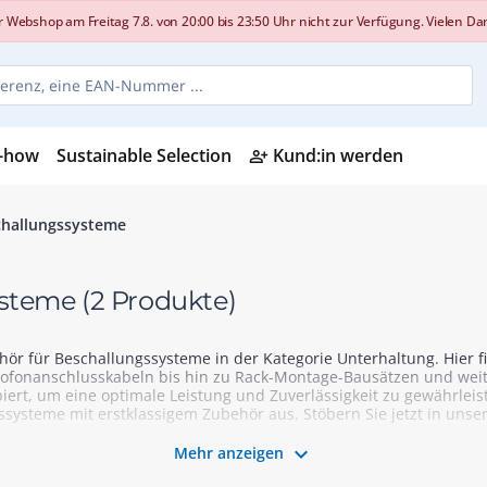
shop am Freitag 7.8. von 20:00 bis 23:50 Uhr nicht zur Verfügung. Vielen Dank
-how
Sustainable Selection
Kund:in werden
person_add_alt
challungssysteme
ysteme
(2 Produkte)
 für Beschallungssysteme in der Kategorie Unterhaltung. Hier find
rofonanschlusskabeln bis hin zu Rack-Montage-Bausätzen und we
iert, um eine optimale Leistung und Zuverlässigkeit zu gewährleiste
ssysteme mit erstklassigem Zubehör aus. Stöbern Sie jetzt in uns

Mehr anzeigen