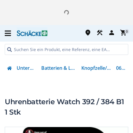
place
construction
person
shopping_cart
0
Unterhaltung
Batterien & Ladegeräte
Knopfzelle/-batterie
067929
Uhrenbatterie Watch 392 / 384 B1
1 Stk