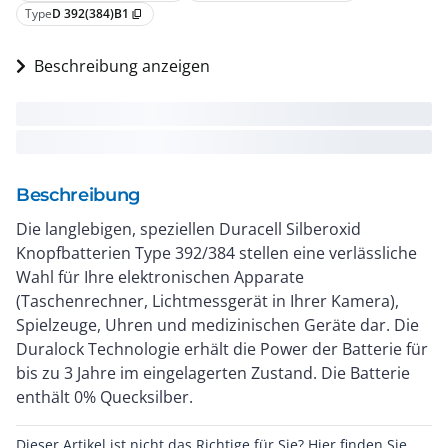
Type
D 392(384)B1
content_copy
Beschreibung anzeigen
Beschreibung
Die langlebigen, speziellen Duracell Silberoxid
Knopfbatterien Type 392/384 stellen eine verlässliche
Wahl für Ihre elektronischen Apparate
(Taschenrechner, Lichtmessgerät in Ihrer Kamera),
Spielzeuge, Uhren und medizinischen Geräte dar. Die
Duralock Technologie erhält die Power der Batterie für
bis zu 3 Jahre im eingelagerten Zustand. Die Batterie
enthält 0% Quecksilber.
Dieser Artikel ist nicht das Richtige für Sie? Hier finden Sie