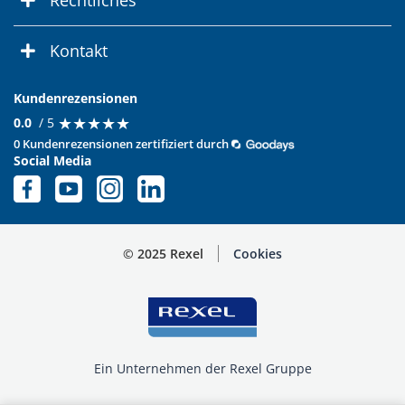
Rechtliches
Kontakt
Kundenrezensionen
★
★
★
★
★
★
★
★
★
★
0.0
/ 5
0 Kundenrezensionen zertifiziert durch
Social Media
© 2025 Rexel
Cookies
Ein Unternehmen der Rexel Gruppe