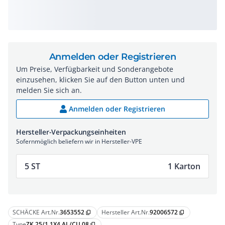
Anmelden oder Registrieren
Um Preise, Verfügbarkeit und Sonderangebote
einzusehen, klicken Sie auf den Button unten und
melden Sie sich an.
Anmelden oder Registrieren
Hersteller-Verpackungseinheiten
Sofernmöglich beliefern wir in Hersteller-VPE
5 ST
1 Karton
SCHÄCKE Art.Nr.
3653552
Hersteller Art.Nr.
92006572
content_copy
content_copy
Type
ZK 25/1 1X4 AL/CU 08
content_copy