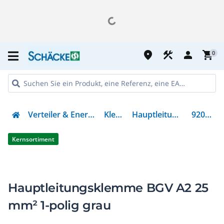
place
construction
person
shopping_cart
0
Verteiler & Energieverteilung
Klemmen
Hauptleitungsklemme
92006572
Kernsortiment
Hauptleitungsklemme BGV A2 25
mm² 1-polig grau