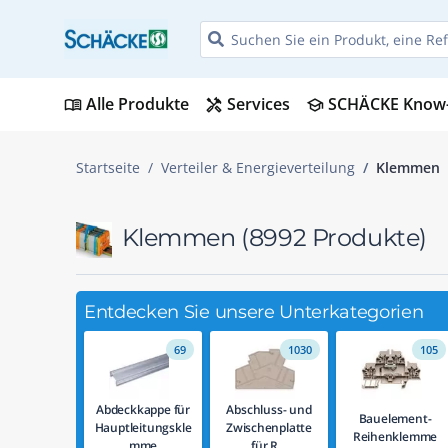
Alle Produkte
Services
SCHÄCKE Know
menu_book
handyman
school
Startseite
Verteiler & Energieverteilung
Klemmen
Klemmen
(8992 Produkte)
Entdecken Sie unsere Unterkategorien
69
1030
105
Abdeckkappe für
Abschluss- und
Bauelement-
Hauptleitungskle
Zwischenplatte
Reihenklemme
mme
für R...