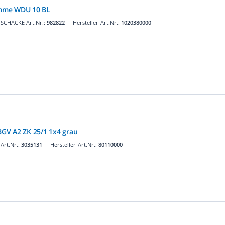
mme WDU 10 BL
SCHÄCKE Art.Nr.:
982822
Hersteller-Art.Nr.:
1020380000
GV A2 ZK 25/1 1x4 grau
Art.Nr.:
3035131
Hersteller-Art.Nr.:
80110000