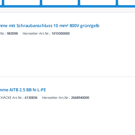
emme mit Schraubanschluss 10 mm² 800V grün/gelb
Nr.:
983098
Hersteller-Art.Nr.:
1010300000
emme AITB 2.5 BB N-L-PE
CHÄCKE Art.Nr.:
6130836
Hersteller-Art.Nr.:
2668940000