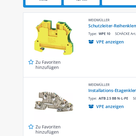
WEIDMÜLLER
Schutzleiter-Reihenkl
Type:
WPE 10
SCHÄCKE Art.
VPE anzeigen
Zu Favoriten
hinzufügen
WEIDMÜLLER
Installations-Etagenkl
Type:
AITB 2.5 BB N-L-PE
S
VPE anzeigen
Zu Favoriten
hinzufügen