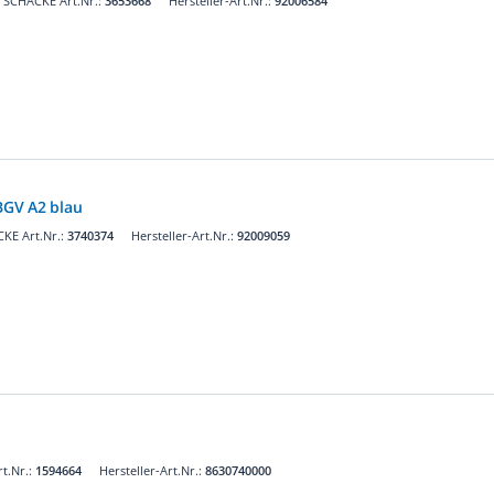
SCHÄCKE Art.Nr.:
3653668
Hersteller-Art.Nr.:
92006584
GV A2 blau
KE Art.Nr.:
3740374
Hersteller-Art.Nr.:
92009059
t.Nr.:
1594664
Hersteller-Art.Nr.:
8630740000