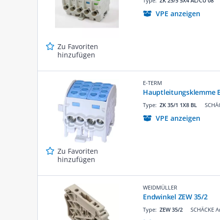
Type:
ZK 25/5 5X4 AL/CU 08
VPE anzeigen
Zu Favoriten
hinzufügen
E-TERM
Hauptleitungsklemme B
Type:
ZK 35/1 1X8 BL
SCHÄC
VPE anzeigen
Zu Favoriten
hinzufügen
WEIDMÜLLER
Endwinkel ZEW 35/2
Type:
ZEW 35/2
SCHÄCKE Ar