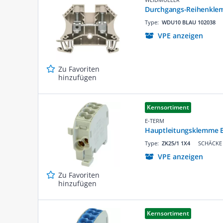
Durchgangs-Reihenkle
Type:
WDU10 BLAU 102038
VPE anzeigen
Zu Favoriten
hinzufügen
Kernsortiment
E-TERM
Hauptleitungsklemme B
Type:
ZK25/1 1X4
SCHÄCKE 
VPE anzeigen
Zu Favoriten
hinzufügen
Kernsortiment