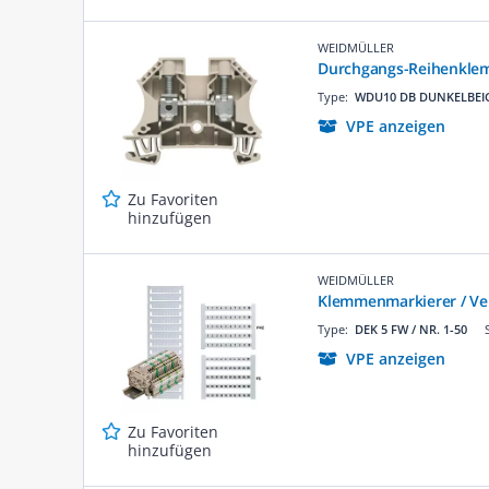
WEIDMÜLLER
Durchgangs-Reihenkl
Type:
WDU10 DB DUNKELBEI
VPE anzeigen
Zu Favoriten
hinzufügen
WEIDMÜLLER
Klemmenmarkierer / Ver
Type:
DEK 5 FW / NR. 1-50
VPE anzeigen
Zu Favoriten
hinzufügen