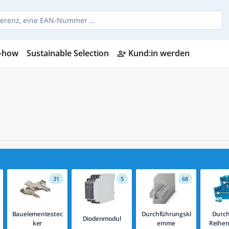
-how
Sustainable Selection
Kund:in werden
person_add_alt
31
5
68
Bauelementestec
Durchführungskl
Durch
Diodenmodul
ker
emme
Reihe