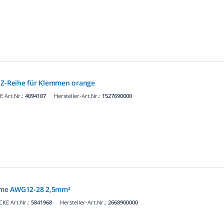
 Z-Reihe für Klemmen orange
 Art.Nr.:
4094107
Hersteller-Art.Nr.:
1527690000
me AWG12-28 2,5mm²
KE Art.Nr.:
5841968
Hersteller-Art.Nr.:
2668900000