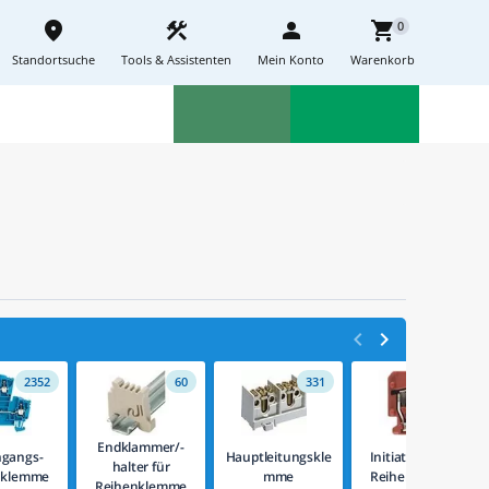
place
construction
person
shopping_cart
0
Standortsuche
Tools & Assistenten
Mein Konto
Warenkorb
Aktionen
Neuheiten
sell
feedback
<
>


2352
60
331
153
Endklammer/-
gangs-
Hauptleitungskle
Initiator/Aktor-
halter für
nklemme
mme
Reihenklemme
Reihenklemme