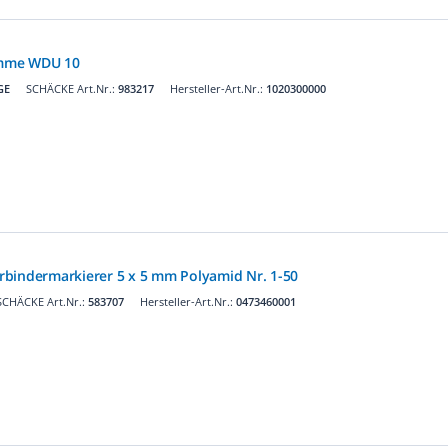
emme WDU 10
GE
SCHÄCKE Art.Nr.:
983217
Hersteller-Art.Nr.:
1020300000
bindermarkierer 5 x 5 mm Polyamid Nr. 1-50
SCHÄCKE Art.Nr.:
583707
Hersteller-Art.Nr.:
0473460001