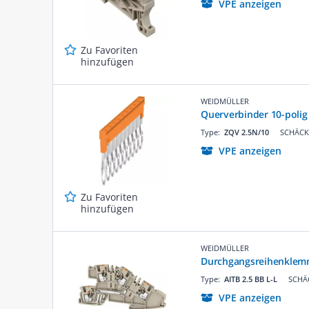
VPE anzeigen
Zu Favoriten
hinzufügen
WEIDMÜLLER
Querverbinder 10-polig
Type:
ZQV 2.5N/10
SCHÄCKE
VPE anzeigen
Zu Favoriten
hinzufügen
WEIDMÜLLER
Durchgangsreihenklem
Type:
AITB 2.5 BB L-L
SCHÄC
VPE anzeigen