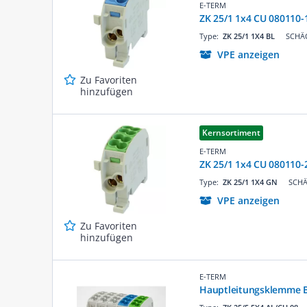
E-TERM
ZK 25/1 1x4 CU 080110
Type:
ZK 25/1 1X4 BL
SCHÄC
VPE anzeigen
Zu Favoriten
hinzufügen
Kernsortiment
E-TERM
ZK 25/1 1x4 CU 080110
Type:
ZK 25/1 1X4 GN
SCHÄ
VPE anzeigen
Zu Favoriten
hinzufügen
E-TERM
Hauptleitungsklemme B