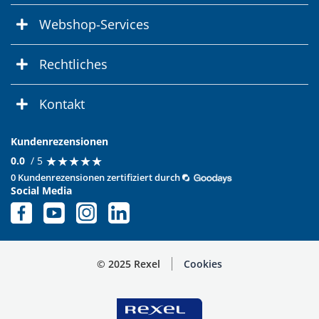
Webshop-Services
Rechtliches
Kontakt
Kundenrezensionen
★
★
★
★
★
★
★
★
★
★
0.0
/ 5
0 Kundenrezensionen zertifiziert durch
Social Media
© 2025 Rexel
Cookies