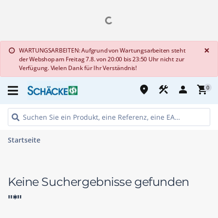
G
×
WARTUNGSARBEITEN: Aufgrund von Wartungsarbeiten steht
info
der Webshop am Freitag 7.8. von 20:00 bis 23:50 Uhr nicht zur
Verfügung. Vielen Dank für Ihr Verständnis!
place
construction
person
shopping_cart
0
Startseite
Keine Suchergebnisse gefunden
"*"