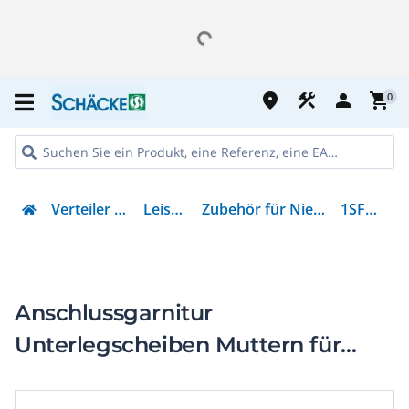
place
construction
person
shopping_cart
0
Verteiler & Energieverteilung
Leistungsschalter
Zubehör für Niederspannungs-Schalttechnik
1SFN075411R1000
Anschlussgarnitur
Unterlegscheiben Muttern für
PSTX 210...PSTX 370