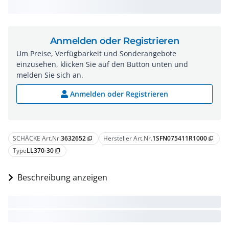
Anmelden oder Registrieren
Um Preise, Verfügbarkeit und Sonderangebote
einzusehen, klicken Sie auf den Button unten und
melden Sie sich an.
Anmelden oder Registrieren
SCHÄCKE Art.Nr.
3632652
Hersteller Art.Nr.
1SFN075411R1000
content_copy
content_copy
Type
LL370-30
content_copy
Beschreibung anzeigen