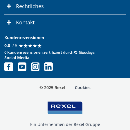
Rechtliches
Kontakt
Kundenrezensionen
★
★
★
★
★
★
★
★
★
★
0.0
/ 5
0 Kundenrezensionen zertifiziert durch
Social Media
© 2025 Rexel
Cookies
Ein Unternehmen der Rexel Gruppe