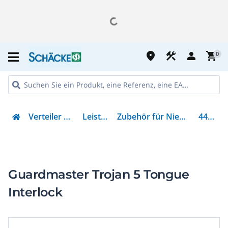
place
construction
person
shopping_cart
0
Verteiler & Energieverteilung
Leistungsschalter
Zubehör für Niederspannungs-Schalttechnik
440K-T11090
Guardmaster Trojan 5 Tongue
Interlock