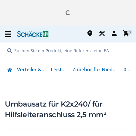
place
construction
person
shopping_cart
0
Verteiler & Energieverteilung
Leistungsschalter
Zubehör für Niederspannungs-Schalttechnik
010785
Umbausatz für K2x240/ für
Hilfsleiteranschluss 2,5 mm²