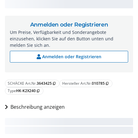
Anmelden oder Registrieren
Um Preise, Verfügbarkeit und Sonderangebote
einzusehen, klicken Sie auf den Button unten und
melden Sie sich an.
Anmelden oder Registrieren
SCHÄCKE Art.Nr.
3643425
Hersteller Art.Nr.
010785
content_copy
content_copy
Type
HK-K2X240
content_copy
Beschreibung anzeigen