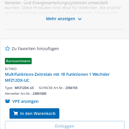
Verteiler- und Energieverteilungssystemen entwickelt
wurden. Diese Produkte sind ideal für Elektriker, die präzise
und zuverlässige Lösungen für zeitgesteuerte Schaltungen
benötigen. Unsere Zeitrelais bieten vielseitige Funktionen,

Mehr anzeigen
wie beispielsweise Verzögerungs- oder Impulssteuerungen,
und sind einfach zu installieren. Dank ihrer robusten
Bauweise und hohen Qualität eignen sie sich perfekt für den
Einsatz in anspruchsvollen Installationen. Entdecken Sie
unser Sortiment und finden Sie das passende Zeitrelais für
Ihre Projekte!
Zu Favoriten hinzufügen
Kernsortiment
ELTAKO
Multifunktions-Zeitrelais mit 18 Funktionen 1 Wechsler
MFZ12DX-UC
Type:
MFZ12DX-UC
SCHÄCKE Art.Nr.:
2356155
Hersteller-Art.Nr.:
23001005
VPE anzeigen
In den Warenkorb
Einloggen