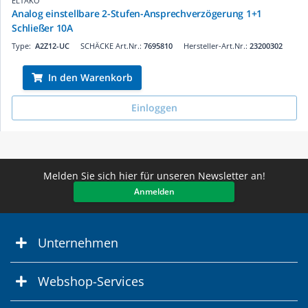
ELTAKO
Analog einstellbare 2-Stufen-Ansprechverzögerung 1+1
Schließer 10A
Type:
A2Z12-UC
SCHÄCKE Art.Nr.:
7695810
Hersteller-Art.Nr.:
23200302
In den Warenkorb
Einloggen
Melden Sie sich hier für unseren Newsletter an!
Anmelden
Unternehmen
Webshop-Services