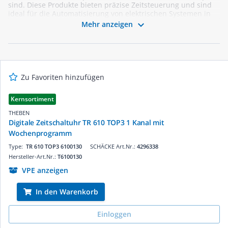
sind. Diese Produkte bieten präzise Zeitsteuerung und sind
ideal für die Automatisierung von elektrischen Systemen in
Wohn- und Gewerbegebäuden. Mit benutzerfreundlichen

Mehr anzeigen
Funktionen und zuverlässiger Leistung sind unsere digitalen
Zeitschaltuhren die perfekte Lösung für Ihre
Energieverteilungsanforderungen. Vertrauen Sie auf Qualität
und Innovation – optimieren Sie Ihre Projekte mit unseren
erstklassigen Produkten.
Zu Favoriten hinzufügen
Kernsortiment
THEBEN
Digitale Zeitschaltuhr TR 610 TOP3 1 Kanal mit
Wochenprogramm
Type:
TR 610 TOP3 6100130
SCHÄCKE Art.Nr.:
4296338
Hersteller-Art.Nr.:
T6100130
VPE anzeigen
In den Warenkorb
Einloggen