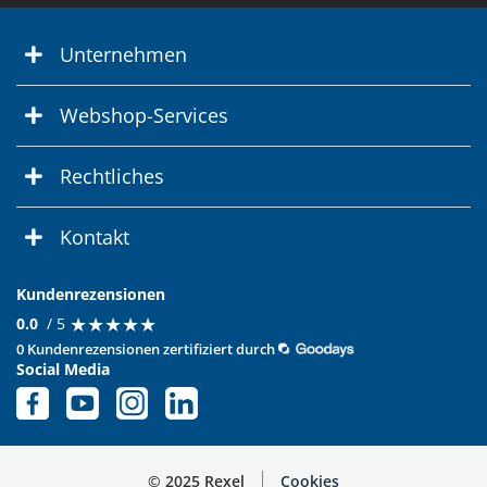
Unternehmen
Webshop-Services
Rechtliches
Kontakt
Kundenrezensionen
★
★
★
★
★
★
★
★
★
★
0.0
/ 5
0 Kundenrezensionen zertifiziert durch
Social Media
© 2025 Rexel
Cookies