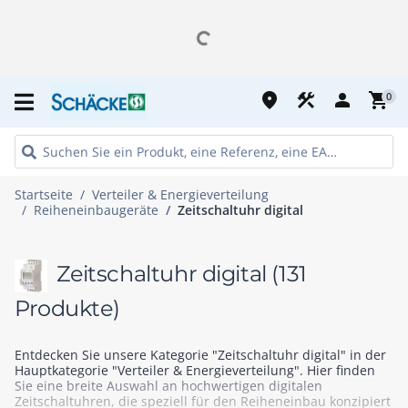
place
construction
person
shopping_cart
0
Startseite
Verteiler & Energieverteilung
Reiheneinbaugeräte
Zeitschaltuhr digital
Zeitschaltuhr digital
(131
Produkte)
Entdecken Sie unsere Kategorie "Zeitschaltuhr digital" in der
Hauptkategorie "Verteiler & Energieverteilung". Hier finden
Sie eine breite Auswahl an hochwertigen digitalen
Zeitschaltuhren, die speziell für den Reiheneinbau konzipiert