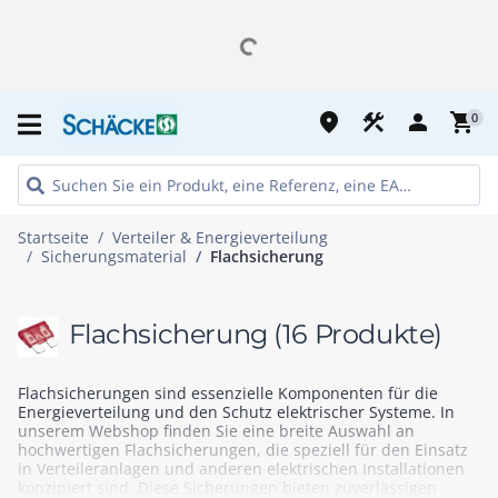
place
construction
person
shopping_cart
0
Startseite
Verteiler & Energieverteilung
Sicherungsmaterial
Flachsicherung
Flachsicherung
(16 Produkte)
Flachsicherungen sind essenzielle Komponenten für die
Energieverteilung und den Schutz elektrischer Systeme. In
unserem Webshop finden Sie eine breite Auswahl an
hochwertigen Flachsicherungen, die speziell für den Einsatz
in Verteileranlagen und anderen elektrischen Installationen
konzipiert sind. Diese Sicherungen bieten zuverlässigen