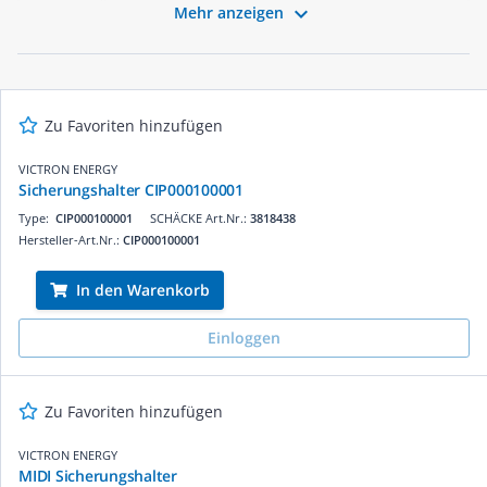
Schutz vor Überstrom und Kurzschluss und tragen zur

Mehr anzeigen
Sicherheit und Langlebigkeit Ihrer elektrischen Geräte bei.
Entdecken Sie unsere Kategorie "Flachsicherung" und
profitieren Sie von einer schnellen Lieferung und attraktiven
Preisen. Ideal für Elektriker und Fachbetriebe, die auf
Qualität und Effizienz setzen.
Zu Favoriten hinzufügen
VICTRON ENERGY
Sicherungshalter CIP000100001
Type:
CIP000100001
SCHÄCKE Art.Nr.:
3818438
Hersteller-Art.Nr.:
CIP000100001
In den Warenkorb
Einloggen
Zu Favoriten hinzufügen
VICTRON ENERGY
MIDI Sicherungshalter