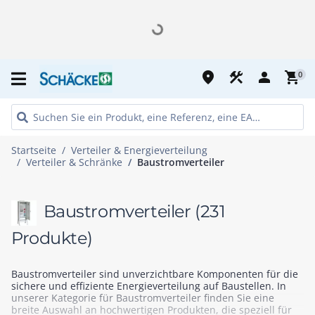
place
construction
person
shopping_cart
0
Startseite
Verteiler & Energieverteilung
Verteiler & Schränke
Baustromverteiler
Baustromverteiler
(231
Produkte)
Baustromverteiler sind unverzichtbare Komponenten für die
sichere und effiziente Energieverteilung auf Baustellen. In
unserer Kategorie für Baustromverteiler finden Sie eine
breite Auswahl an hochwertigen Produkten, die speziell für