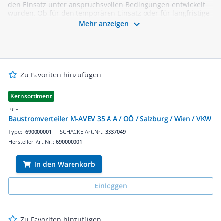
den Einsatz unter anspruchsvollen Bedingungen entwickelt
wurden. Ob für den temporären Einsatz oder für langfristige
Projekte – unsere Baustromverteiler bieten zuverlässige

Mehr anzeigen
Leistung und maximale Sicherheit. Entdecken Sie robuste
und flexible Lösungen, die den Anforderungen moderner
Baustellen gerecht werden, und profitieren Sie von unserer
Expertise als Großhändler für Verteiler- und
Energieverteilungssysteme.
Zu Favoriten hinzufügen
Kernsortiment
PCE
Baustromverteiler M-AVEV 35 A A / OÖ / Salzburg / Wien / VKW
Type:
690000001
SCHÄCKE Art.Nr.:
3337049
Hersteller-Art.Nr.:
690000001
In den Warenkorb
Einloggen
Zu Favoriten hinzufügen