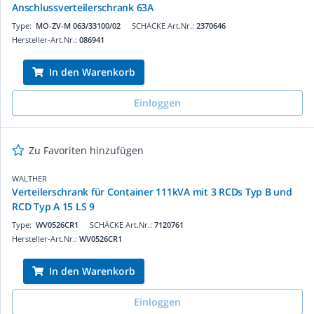
Anschlussverteilerschrank 63A
Type:
MO-ZV-M 063/33100/02
SCHÄCKE Art.Nr.:
2370646
Hersteller-Art.Nr.:
086941
In den Warenkorb
Einloggen
Zu Favoriten hinzufügen
WALTHER
Verteilerschrank für Container 111kVA mit 3 RCDs Typ B und
RCD Typ A 15 LS 9
Type:
WV0526CR1
SCHÄCKE Art.Nr.:
7120761
Hersteller-Art.Nr.:
WV0526CR1
In den Warenkorb
Einloggen