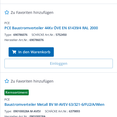
Zu Favoriten hinzufügen
PCE
PCE Baustromverteiler 44Kv ÖVE EN 61439/4 RAL 2000
Type:
690786076
SCHÄCKE Art.Nr.:
5752450
Hersteller-Art.Nr.:
690786076
In den Warenkorb
Einloggen
Zu Favoriten hinzufügen
Kernsortiment
PCE
Baustromverteiler Metall BV M-AVEV 63/321-6/FU2/A/Wien
Type:
090100028A M-AVEV
SCHÄCKE Art.Nr.:
6379893
Hersteller-Art.Nr.:
090100028A