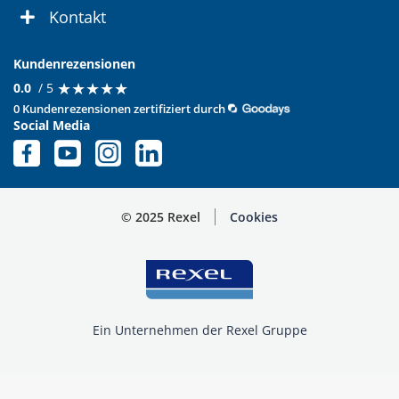
Kontakt
Kundenrezensionen
★
★
★
★
★
★
★
★
★
★
0.0
/ 5
0 Kundenrezensionen zertifiziert durch
Social Media
© 2025 Rexel
Cookies
Ein Unternehmen der Rexel Gruppe