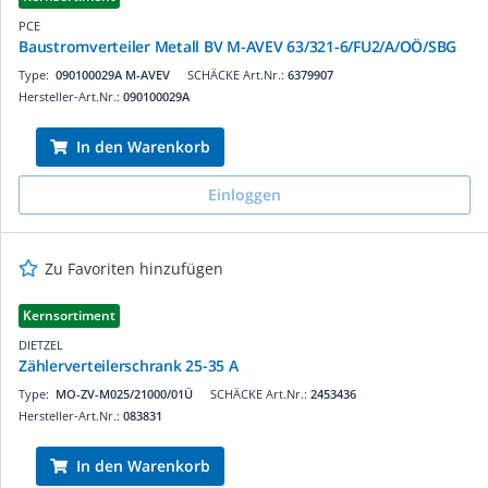
PCE
Baustromverteiler Metall BV M-AVEV 63/321-6/FU2/A/OÖ/SBG
Type:
090100029A M-AVEV
SCHÄCKE Art.Nr.:
6379907
Hersteller-Art.Nr.:
090100029A
In den Warenkorb
Einloggen
Zu Favoriten hinzufügen
Kernsortiment
DIETZEL
Zählerverteilerschrank 25-35 A
Type:
MO-ZV-M025/21000/01Ü
SCHÄCKE Art.Nr.:
2453436
Hersteller-Art.Nr.:
083831
In den Warenkorb