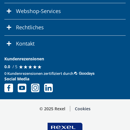
Webshop-Services
Rechtliches
Kontakt
Kundenrezensionen
★
★
★
★
★
★
★
★
★
★
0.0
/ 5
0 Kundenrezensionen zertifiziert durch
Social Media
© 2025 Rexel
Cookies