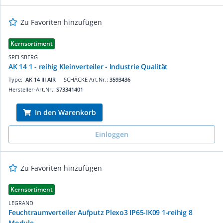
Zu Favoriten hinzufügen
Kernsortiment
SPELSBERG
AK 14 1 - reihig Kleinverteiler - Industrie Qualität
Type:
AK 14 III AIR
SCHÄCKE Art.Nr.:
3593436
Hersteller-Art.Nr.:
S73341401
In den Warenkorb
Einloggen
Zu Favoriten hinzufügen
Kernsortiment
LEGRAND
Feuchtraumverteiler Aufputz Plexo3 IP65-IK09 1-reihig 8
Module