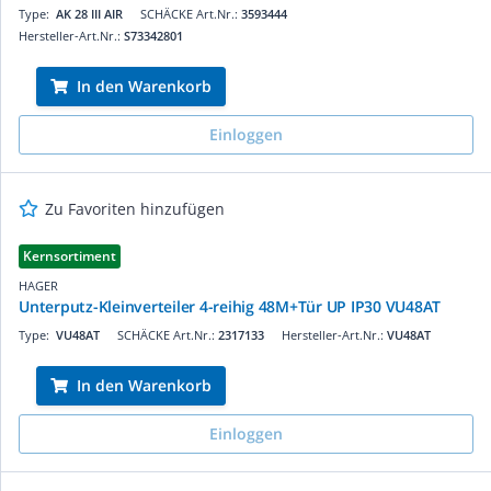
Type:
AK 28 III AIR
SCHÄCKE Art.Nr.:
3593444
Hersteller-Art.Nr.:
S73342801
In den Warenkorb
Einloggen
Zu Favoriten hinzufügen
Kernsortiment
HAGER
Unterputz-Kleinverteiler 4-reihig 48M+Tür UP IP30 VU48AT
Type:
VU48AT
SCHÄCKE Art.Nr.:
2317133
Hersteller-Art.Nr.:
VU48AT
In den Warenkorb
Einloggen