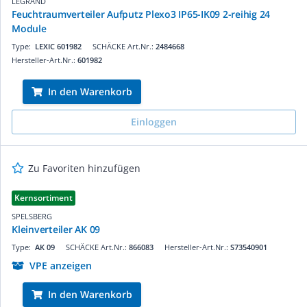
LEGRAND
Feuchtraumverteiler Aufputz Plexo3 IP65-IK09 2-reihig 24
Module
Type:
LEXIC 601982
SCHÄCKE Art.Nr.:
2484668
Hersteller-Art.Nr.:
601982
In den Warenkorb
Einloggen
Zu Favoriten hinzufügen
Kernsortiment
SPELSBERG
Kleinverteiler AK 09
Type:
AK 09
SCHÄCKE Art.Nr.:
866083
Hersteller-Art.Nr.:
S73540901
VPE anzeigen
In den Warenkorb