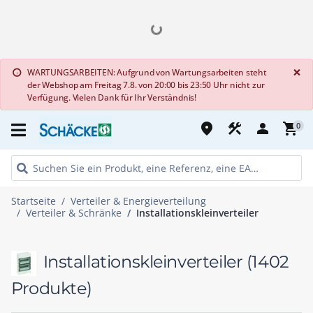
G
×
WARTUNGSARBEITEN: Aufgrund von Wartungsarbeiten steht
info
der Webshop am Freitag 7.8. von 20:00 bis 23:50 Uhr nicht zur
Verfügung. Vielen Dank für Ihr Verständnis!
place
construction
person
shopping_cart
0
Startseite
Verteiler & Energieverteilung
Verteiler & Schränke
Installationskleinverteiler
Installationskleinverteiler
(1402
Produkte)