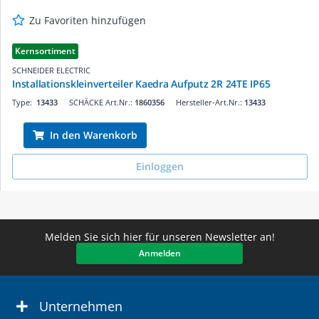
Zu Favoriten hinzufügen
Kernsortiment
SCHNEIDER ELECTRIC
Installationskleinverteiler Kaedra Aufputz 2R 24TE IP65
Type:
13433
SCHÄCKE Art.Nr.:
1860356
Hersteller-Art.Nr.:
13433
In den Warenkorb
Einloggen
Melden Sie sich hier für unseren Newsletter an!
Anmelden
Unternehmen