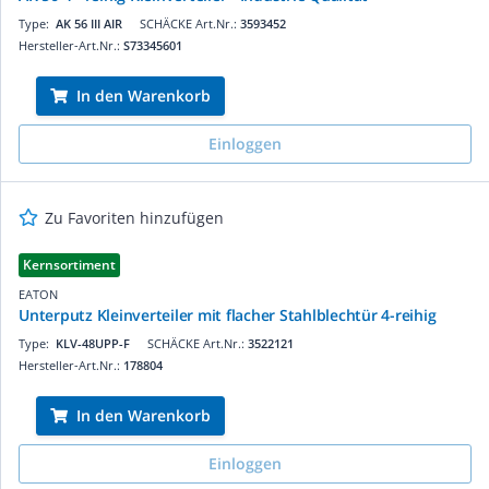
Type:
AK 56 III AIR
SCHÄCKE Art.Nr.:
3593452
Hersteller-Art.Nr.:
S73345601
In den Warenkorb
Einloggen
Zu Favoriten hinzufügen
Kernsortiment
EATON
Unterputz Kleinverteiler mit flacher Stahlblechtür 4-reihig
Type:
KLV-48UPP-F
SCHÄCKE Art.Nr.:
3522121
Hersteller-Art.Nr.:
178804
In den Warenkorb
Einloggen