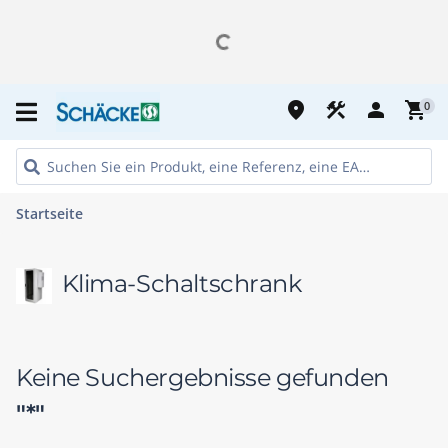
place
construction
person
shopping_cart
0
Startseite
Klima-Schaltschrank
Keine Suchergebnisse gefunden
"*"