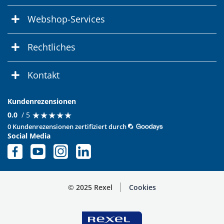
Webshop-Services
Rechtliches
Kontakt
Kundenrezensionen
★
★
★
★
★
★
★
★
★
★
0.0
/ 5
0 Kundenrezensionen zertifiziert durch
Social Media
© 2025 Rexel
Cookies