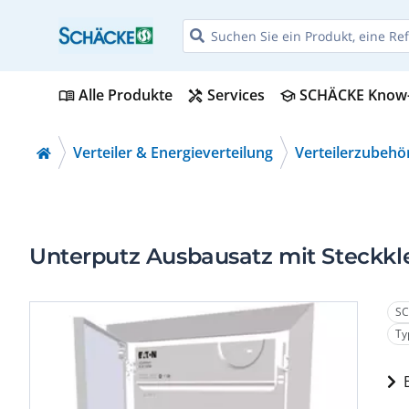
Alle Produkte
Services
SCHÄCKE Know
menu_book
handyman
school
Verteiler & Energieverteilung
Verteilerzubehö
Unterputz Ausbausatz mit Steckkle
SC
Ty