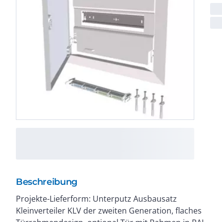
Beschreibung
Projekte-Lieferform: Unterputz Ausbausatz
18mm Tiefenausgleich, Kabelhalter,
Kleinverteiler KLV der zweiten Generation, flaches
Montageanleitung, Beschriftungsbogen. Normen: