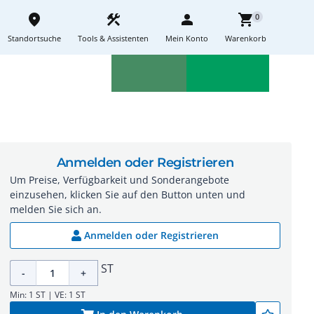
place
construction
person
shopping_cart
0
Standortsuche
Tools & Assistenten
Mein Konto
Warenkorb
Aktionen
Neuheiten
sell
feedback
Anmelden oder Registrieren
Um Preise, Verfügbarkeit und Sonderangebote
einzusehen, klicken Sie auf den Button unten und
melden Sie sich an.
Anmelden oder Registrieren
ST
-
+
Min: 1 ST | VE: 1 ST