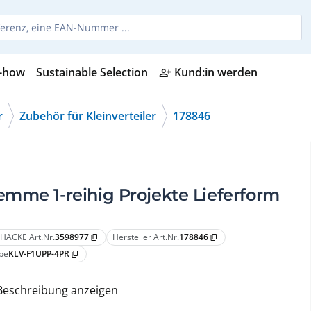
-how
Sustainable Selection
Kund:in werden
person_add_alt
r
Zubehör für Kleinverteiler
178846
mme 1-reihig Projekte Lieferform
HÄCKE Art.Nr.
3598977
Hersteller Art.Nr.
178846
content_copy
content_copy
pe
KLV-F1UPP-4PR
content_copy
Beschreibung anzeigen