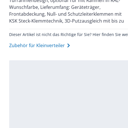
Türrahmendesign, optional Tür mit Rahmen in RAL-
Kompletter Verteiler entsprechend IEC/EN 60670-24,
Wunschfarbe, Lieferumfang: Geräteträger,
DIN 43871, IEC/EN 62208 und somit für Verteilungen
Frontabdeckung, Null- und Schutzleiterklemmen mit
KSK Steck-Klemmtechnik, 3D-Putzausgleich mit bis zu
Dieser Artikel ist nicht das Richtige für Sie? Hier finden Sie we
Zubehör für Kleinverteiler