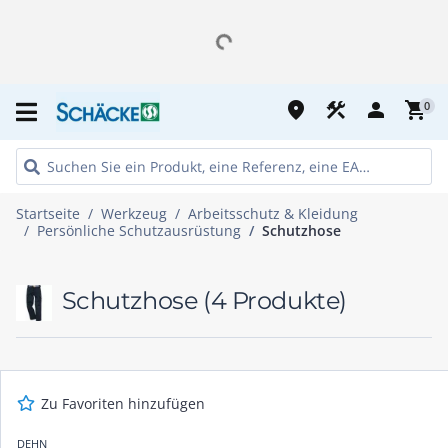
place
construction
person
shopping_cart
0
Startseite
Werkzeug
Arbeitsschutz & Kleidung
Persönliche Schutzausrüstung
Schutzhose
Schutzhose
(4 Produkte)
Zu Favoriten hinzufügen
DEHN