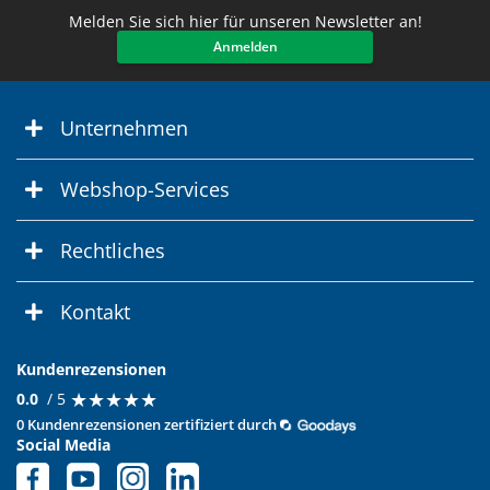
Melden Sie sich hier für unseren Newsletter an!
Anmelden
Unternehmen
Webshop-Services
Rechtliches
Kontakt
Kundenrezensionen
★
★
★
★
★
★
★
★
★
★
0.0
/ 5
0 Kundenrezensionen zertifiziert durch
Social Media