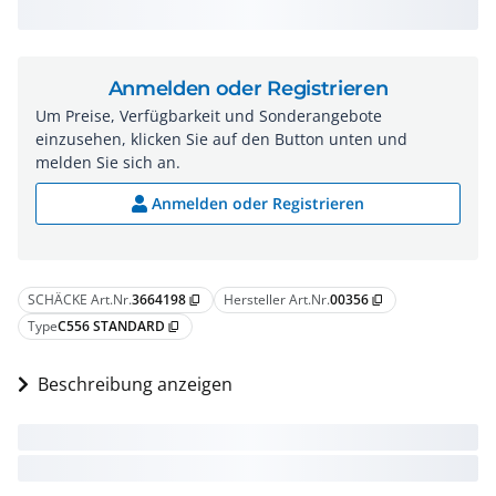
Anmelden oder Registrieren
Um Preise, Verfügbarkeit und Sonderangebote
einzusehen, klicken Sie auf den Button unten und
melden Sie sich an.
Anmelden oder Registrieren
SCHÄCKE Art.Nr.
3664198
Hersteller Art.Nr.
00356
content_copy
content_copy
Type
C556 STANDARD
content_copy
Beschreibung anzeigen