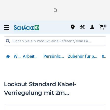
place
construction
person
shopping_cart
0
Werkzeug
Arbeitsschutz & Kleidung
Persönliche Schutzausrüstung
Zubehör für persönliche Schutzausrüstung
00356
Lockout Standard Kabel-
Verriegelung mit 2m
beschichtetem Stahlkabel