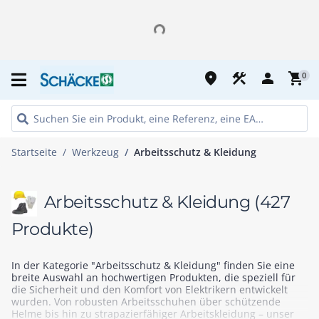
place
construction
person
shopping_cart
0
Startseite
Werkzeug
Arbeitsschutz & Kleidung
Arbeitsschutz & Kleidung
(427
Produkte)
In der Kategorie "Arbeitsschutz & Kleidung" finden Sie eine
breite Auswahl an hochwertigen Produkten, die speziell für
die Sicherheit und den Komfort von Elektrikern entwickelt
wurden. Von robusten Arbeitsschuhen über schützende
Helme bis hin zu strapazierfähiger Arbeitskleidung – unser