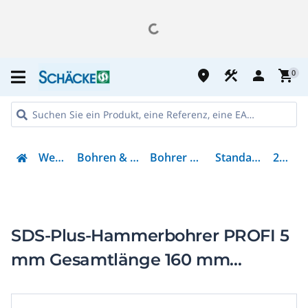
place
construction
person
shopping_cart
0
Werkzeug
Bohren & Schrauben
Bohrer & Schleifer
Standardbohrer
208304
SDS-Plus-Hammerbohrer PROFI 5
mm Gesamtlänge 160 mm
Spirallänge 100 mm