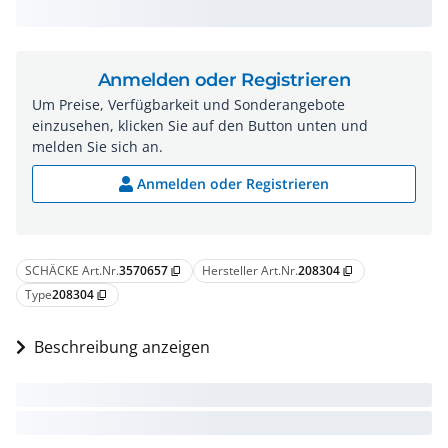
Anmelden oder Registrieren
Um Preise, Verfügbarkeit und Sonderangebote
einzusehen, klicken Sie auf den Button unten und
melden Sie sich an.
Anmelden oder Registrieren
SCHÄCKE Art.Nr.
3570657
Hersteller Art.Nr.
208304
content_copy
content_copy
Type
208304
content_copy
Beschreibung anzeigen