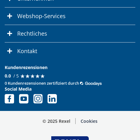
Webshop-Services
Rechtliches
Kontakt
Kundenrezensionen
★
★
★
★
★
★
★
★
★
★
0.0
/ 5
0 Kundenrezensionen zertifiziert durch
Social Media
© 2025 Rexel
Cookies