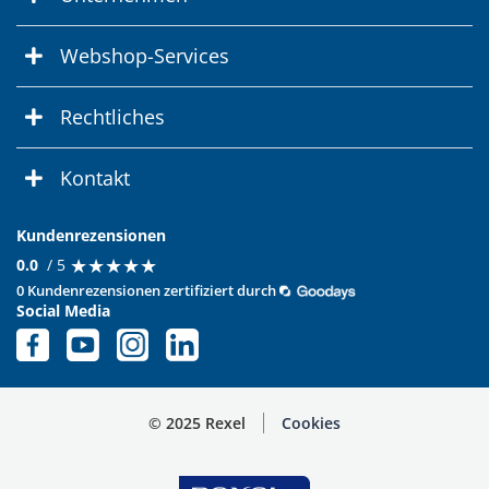
Webshop-Services
Rechtliches
Kontakt
Kundenrezensionen
★
★
★
★
★
★
★
★
★
★
0.0
/ 5
0 Kundenrezensionen zertifiziert durch
Social Media
© 2025 Rexel
Cookies