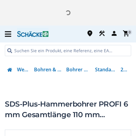
place
construction
person
shopping_cart
0
Werkzeug
Bohren & Schrauben
Bohrer & Schleifer
Standardbohrer
208308
SDS-Plus-Hammerbohrer PROFI 6
mm Gesamtlänge 110 mm
Spirallänge 50 mm