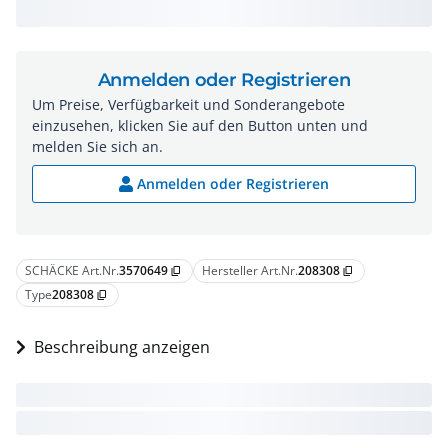
Anmelden oder Registrieren
Um Preise, Verfügbarkeit und Sonderangebote
einzusehen, klicken Sie auf den Button unten und
melden Sie sich an.
Anmelden oder Registrieren
SCHÄCKE Art.Nr.
3570649
Hersteller Art.Nr.
208308
content_copy
content_copy
Type
208308
content_copy
Beschreibung anzeigen