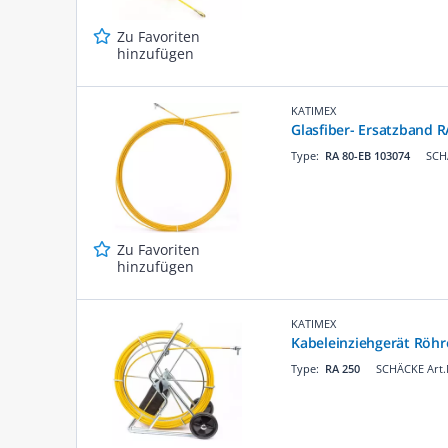
Zu Favoriten
hinzufügen
KATIMEX
Glasfiber- Ersatzband R
Type:
RA 80-EB 103074
SCH
Zu Favoriten
hinzufügen
KATIMEX
Kabeleinziehgerät Röh
Type:
RA 250
SCHÄCKE Art.