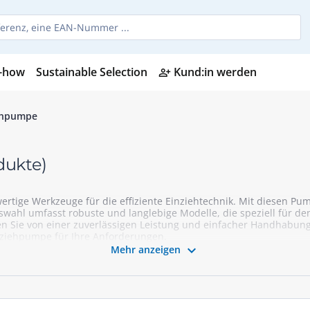
-how
Sustainable Selection
Kund:in werden
person_add_alt
ehpumpe
dukte)
ertige Werkzeuge für die effiziente Einziehtechnik. Mit diesen P
wahl umfasst robuste und langlebige Modelle, die speziell für de
ren Sie von einer zuverlässigen Leistung und einfacher Handhabung
nziehpumpe für Ihre Anforderungen.

Mehr anzeigen