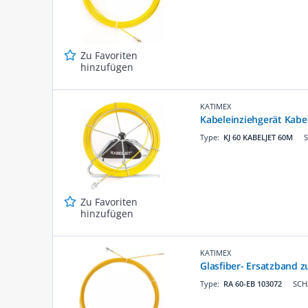
Zu Favoriten
hinzufügen
KATIMEX
Kabeleinziehgerät Kabel
Type:
KJ 60 KABELJET 60M
S
Zu Favoriten
hinzufügen
KATIMEX
Glasfiber- Ersatzband 
Type:
RA 60-EB 103072
SCH