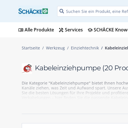
Alle Produkte
Services
SCHÄCKE Know
menu_book
handyman
school
Startseite
Werkzeug
Einziehtechnik
Kabeleinzi
Kabeleinziehpumpe
(20 Pro
Die Kategorie "Kabeleinziehpumpe" bietet Ihnen hochw
Kanäle ziehen, was Zeit und Aufwand spart. Unsere Aus
Sie die besten Lösungen für Ihre Projekte und profitie
Verkabelungen – hier finden Sie die passende Kabelei