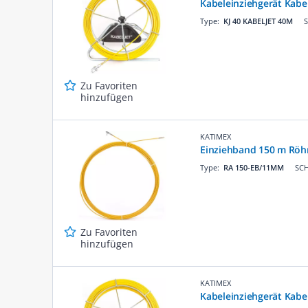
Kabeleinziehgerät Kabel
Type:
KJ 40 KABELJET 40M
S
Zu Favoriten
hinzufügen
KATIMEX
Einziehband 150 m Röh
Type:
RA 150-EB/11MM
SCH
Zu Favoriten
hinzufügen
KATIMEX
Kabeleinziehgerät Kabel