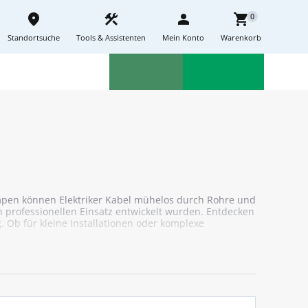
place
construction
person
shopping_cart
0
Standortsuche
Tools & Assistenten
Mein Konto
Warenkorb
Aktionen
Neuheiten
sell
feedback
umpen können Elektriker Kabel mühelos durch Rohre und
n professionellen Einsatz entwickelt wurden. Entdecken
. Ob für kleine Installationen oder komplexe