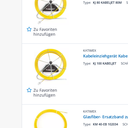
Type:
KJ 80 KABELJET 80M
S
Zu Favoriten
hinzufügen
KATIMEX
Kabeleinziehgerät Kabel
Type:
KJ 100 KABELJET
SCHÄ
Zu Favoriten
hinzufügen
KATIMEX
Glasfiber- Ersatzband 
Type:
KM 40-EB 102034
SCH