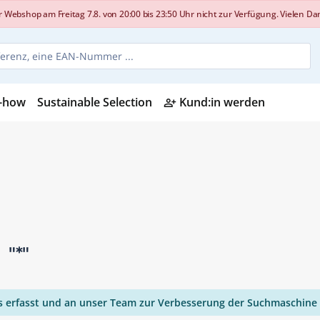
shop am Freitag 7.8. von 20:00 bis 23:50 Uhr nicht zur Verfügung. Vielen Dank
-how
Sustainable Selection
Kund:in werden
person_add_alt
n
"*"
ies erfasst und an unser Team zur Verbesserung der Suchmaschine 