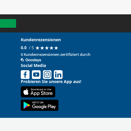
Kundenrezensionen
★
★
★
★
★
★
★
★
★
★
0.0
/ 5
0 Kundenrezensionen zertifiziert durch
Social Media
Probieren Sie unsere App aus!