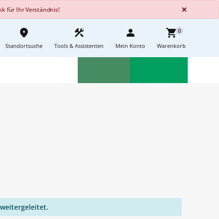
GLOBA
×
 für Ihr Verständnis!
place
construction
person
shopping_cart
0
Standortsuche
Tools & Assistenten
Mein Konto
Warenkorb
Aktionen
Neuheiten
sell
feedback
weitergeleitet.