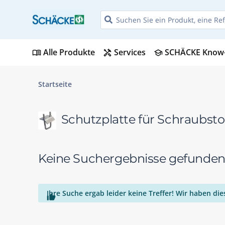
Alle Produkte
Services
SCHÄCKE Know
menu_book
handyman
school
Startseite
Schutzplatte für Schraubst
Keine Suchergebnisse gefunde
Ihre Suche ergab leider keine Treffer! Wir haben d
