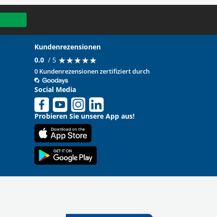
Kundenrezensionen
★
★
★
★
★
★
★
★
★
★
0.0
/ 5
0 Kundenrezensionen zertifiziert durch
Social Media
Probieren Sie unsere App aus!