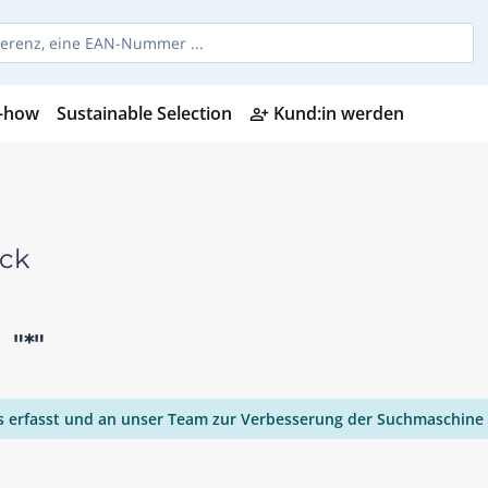
-how
Sustainable Selection
Kund:in werden
person_add_alt
ock
n
"*"
ies erfasst und an unser Team zur Verbesserung der Suchmaschine 