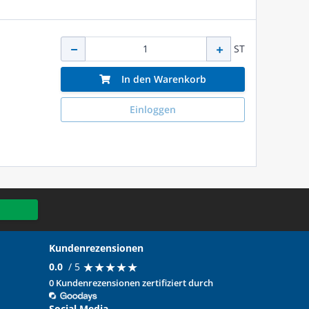
ST
In den Warenkorb
Einloggen
Kundenrezensionen
★
★
★
★
★
★
★
★
★
★
0.0
/ 5
0 Kundenrezensionen zertifiziert durch
Social Media