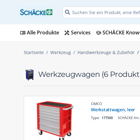
Alle Produkte
Services
SCHÄCKE Know
menu_book
handyman
school
Startseite
Werkzeug
Handwerkzeuge & Zubehör
Werkzeugwagen
(6 Produkt
CIMCO
Werkstattwagen, leer
Type:
177500
SCHÄCKE Art.