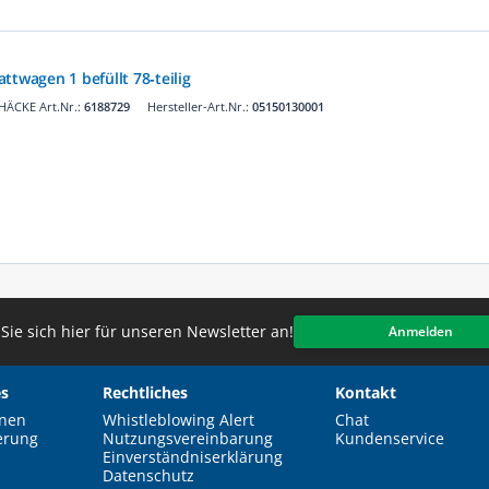
ttwagen 1 befüllt 78‑teilig
HÄCKE Art.Nr.:
6188729
Hersteller-Art.Nr.:
05150130001
Sie sich hier für unseren Newsletter an!
Anmelden
s
Rechtliches
Kontakt
nen
Whistleblowing Alert
Chat
erung
Nutzungsvereinbarung
Kundenservice
Einverständniserklärung
Datenschutz