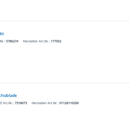
kt
Nr.:
5786274
Hersteller-Art.Nr.:
177502
Schublade
 Art.Nr.:
7318073
Hersteller-Art.Nr.:
01128110200