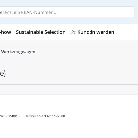
-how
Sustainable Selection
Kund:in werden
person_add_alt
Werkzeugwagen
e)
Nr.:
6250815
Hersteller-Art.Nr.:
177500