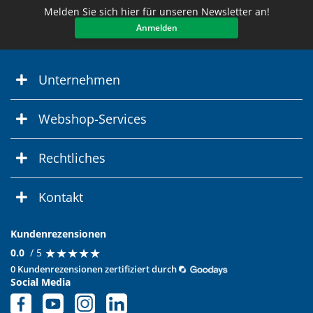
Melden Sie sich hier für unseren Newsletter an!
Anmelden
Unternehmen
Webshop-Services
Rechtliches
Kontakt
Kundenrezensionen
★
★
★
★
★
★
★
★
★
★
0.0
/ 5
0 Kundenrezensionen zertifiziert durch
Social Media