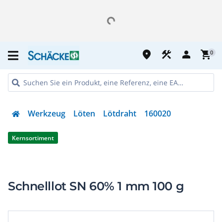
place
construction
person
shopping_cart
0
Werkzeug
Löten
Lötdraht
160020
Kernsortiment
Schnelllot SN 60% 1 mm 100 g