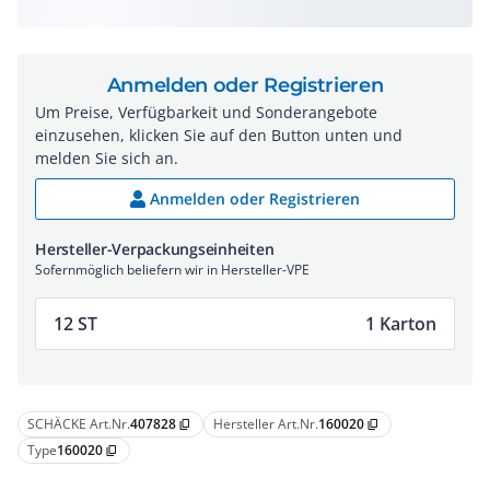
Anmelden oder Registrieren
Um Preise, Verfügbarkeit und Sonderangebote
einzusehen, klicken Sie auf den Button unten und
melden Sie sich an.
Anmelden oder Registrieren
Hersteller-Verpackungseinheiten
Sofernmöglich beliefern wir in Hersteller-VPE
12 ST
1 Karton
SCHÄCKE Art.Nr.
407828
Hersteller Art.Nr.
160020
content_copy
content_copy
Type
160020
content_copy