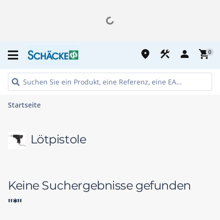
place
construction
person
shopping_cart
0
Startseite
Lötpistole
Keine Suchergebnisse gefunden
"*"