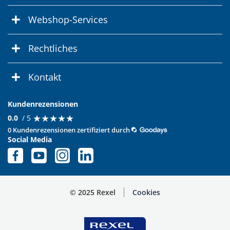
Webshop-Services
Rechtliches
Kontakt
Kundenrezensionen
★
★
★
★
★
★
★
★
★
★
0.0
/ 5
0 Kundenrezensionen zertifiziert durch
Social Media
© 2025 Rexel
Cookies