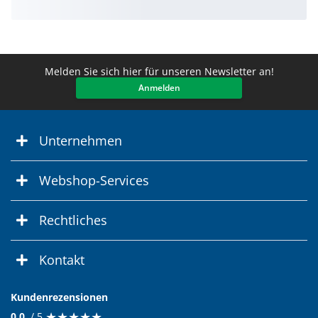
Melden Sie sich hier für unseren Newsletter an!
Anmelden
Unternehmen
Webshop-Services
Rechtliches
Kontakt
Kundenrezensionen
★
★
★
★
★
★
★
★
★
★
0.0
/ 5