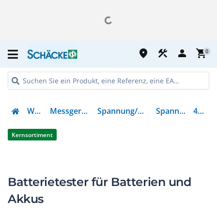
place
construction
person
shopping_cart
0
Werkzeug
Messgeräte & Zubehör
Spannung/Strommessgeräte
Spannungsprüfer
4620297
Kernsortiment
Batterietester für Batterien und
Akkus