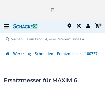
place
construction
person
shopping_cart
0
Werkzeug
Schneiden
Ersatzmesser
100737
Ersatzmesser für MAXIM 6