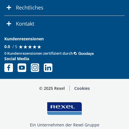
Rechtliches
Kontakt
Kundenrezensionen
★
★
★
★
★
★
★
★
★
★
0.0
/ 5
0 Kundenrezensionen zertifiziert durch
Social Media
© 2025 Rexel
Cookies
Ein Unternehmen der Rexel Gruppe