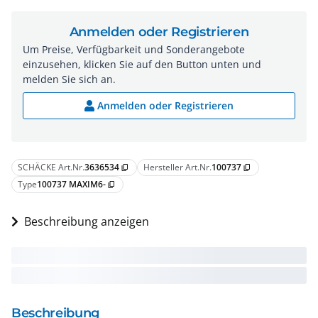
Anmelden oder Registrieren
Um Preise, Verfügbarkeit und Sonderangebote
einzusehen, klicken Sie auf den Button unten und
melden Sie sich an.
Anmelden oder Registrieren
SCHÄCKE Art.Nr.
3636534
Hersteller Art.Nr.
100737
content_copy
content_copy
Type
100737 MAXIM6-
content_copy
Beschreibung anzeigen
Beschreibung