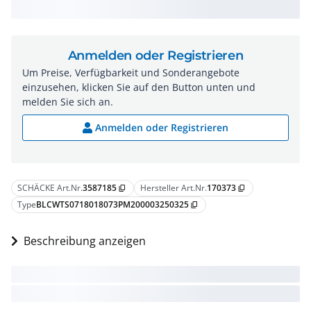
Anmelden oder Registrieren
Um Preise, Verfügbarkeit und Sonderangebote
einzusehen, klicken Sie auf den Button unten und
melden Sie sich an.
Anmelden oder Registrieren
SCHÄCKE Art.Nr.
3587185
Hersteller Art.Nr.
170373
content_copy
content_copy
Type
BLCWTS0718018073PM200003250325
content_copy
Beschreibung anzeigen