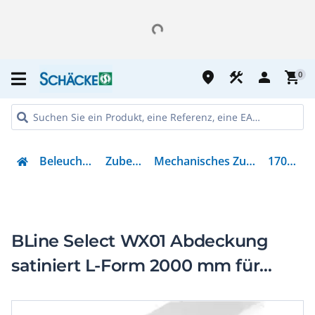
place
construction
person
shopping_cart
0
Beleuchtung
Zubehör
Mechanisches Zubehör
170373
BLine Select WX01 Abdeckung
satiniert L-Form 2000 mm für
WT01