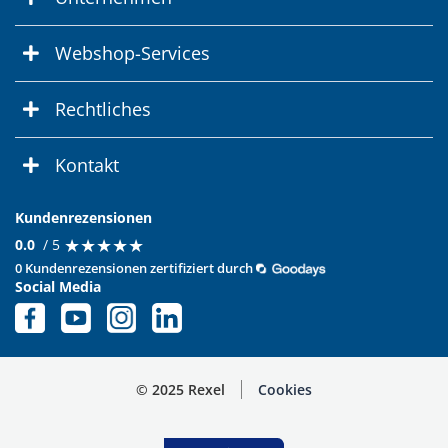
Webshop-Services
Rechtliches
Kontakt
Kundenrezensionen
★
★
★
★
★
★
★
★
★
★
0.0
/ 5
0 Kundenrezensionen zertifiziert durch
Social Media
© 2025 Rexel
Cookies