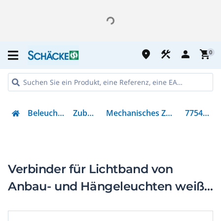
place
construction
person
shopping_cart
0
Beleuchtung
Zubehör
Mechanisches Zubehör
7754100
Verbinder für Lichtband von
Anbau- und Hängeleuchten weiß
Opendo