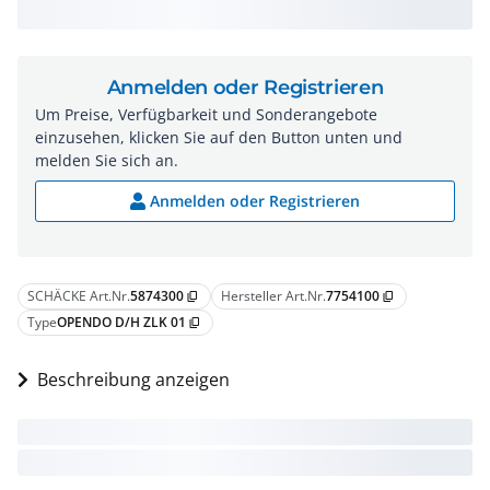
Anmelden oder Registrieren
Um Preise, Verfügbarkeit und Sonderangebote
einzusehen, klicken Sie auf den Button unten und
melden Sie sich an.
Anmelden oder Registrieren
SCHÄCKE Art.Nr.
5874300
Hersteller Art.Nr.
7754100
content_copy
content_copy
Type
OPENDO D/H ZLK 01
content_copy
Beschreibung anzeigen