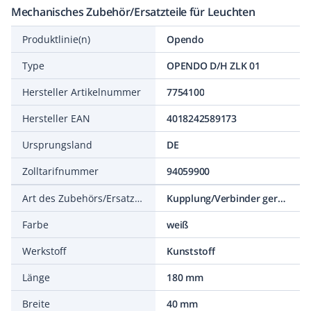
Mechanisches Zubehör/Ersatzteile für Leuchten
Produktlinie(n)
Opendo
Type
OPENDO D/H ZLK 01
Hersteller Artikelnummer
7754100
Hersteller EAN
4018242589173
Ursprungsland
DE
Zolltarifnummer
94059900
Art des Zubehörs/Ersatzteils
Kupplung/Verbinder gerade
Farbe
weiß
Werkstoff
Kunststoff
Länge
180 mm
Breite
40 mm