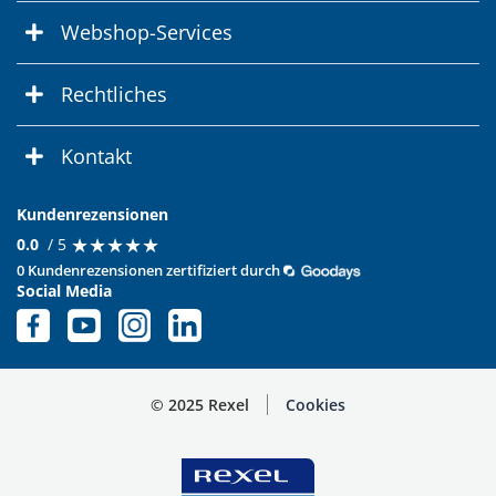
Webshop-Services
Rechtliches
Kontakt
Kundenrezensionen
★
★
★
★
★
★
★
★
★
★
0.0
/ 5
0 Kundenrezensionen zertifiziert durch
Social Media
© 2025 Rexel
Cookies