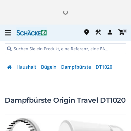
place
construction
person
shopping_cart
0
Haushalt
Bügeln
Dampfbürste
DT1020
Dampfbürste Origin Travel DT1020