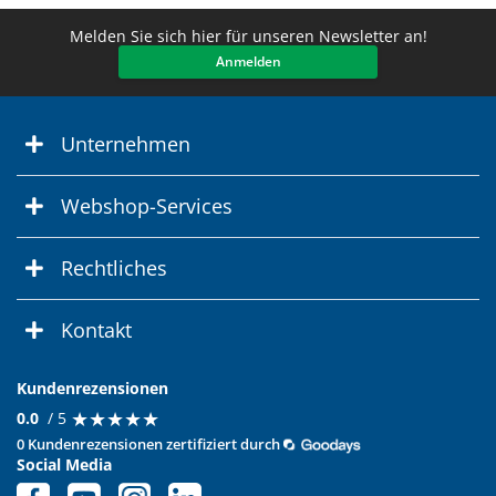
Melden Sie sich hier für unseren Newsletter an!
Anmelden
Unternehmen
Webshop-Services
Rechtliches
Kontakt
Kundenrezensionen
★
★
★
★
★
★
★
★
★
★
0.0
/ 5
0 Kundenrezensionen zertifiziert durch
Social Media