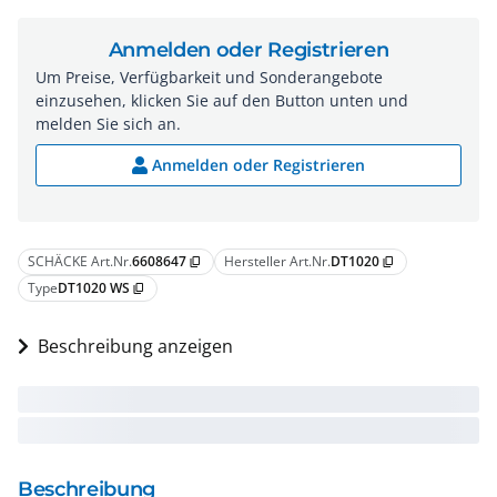
Anmelden oder Registrieren
Um Preise, Verfügbarkeit und Sonderangebote
einzusehen, klicken Sie auf den Button unten und
melden Sie sich an.
Anmelden oder Registrieren
SCHÄCKE Art.Nr.
6608647
Hersteller Art.Nr.
DT1020
content_copy
content_copy
Type
DT1020 WS
content_copy
Beschreibung anzeigen
Beschreibung