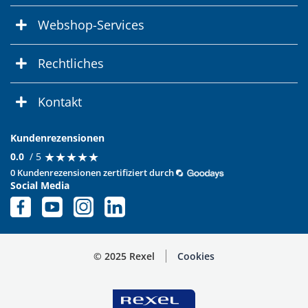
Webshop-Services
Rechtliches
Kontakt
Kundenrezensionen
★
★
★
★
★
★
★
★
★
★
0.0
/ 5
0 Kundenrezensionen zertifiziert durch
Social Media
© 2025 Rexel
Cookies