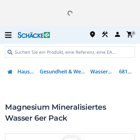
place
construction
person
shopping_cart
0
Haushalt
Gesundheit & Wellness
Wasserfilter
681749
Magnesium Mineralisiertes
Wasser 6er Pack