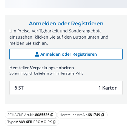
Anmelden oder Registrieren
Um Preise, Verfügbarkeit und Sonderangebote
einzusehen, klicken Sie auf den Button unten und
melden Sie sich an.
Anmelden oder Registrieren
Hersteller-Verpackungseinheiten
Sofernmöglich beliefern wir in Hersteller-VPE
6 ST
1 Karton
SCHÄCKE Art.Nr.
8085536
Hersteller Art.Nr.
681749
content_copy
content_copy
Type
MMW 6ER PROMO-PK
content_copy