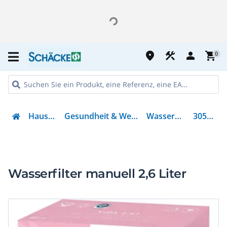
place
construction
person
shopping_cart
0
Haushalt
Gesundheit & Wellness
Wasserfilter
305497
Wasserfilter manuell 2,6 Liter