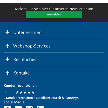
Melden Sie sich hier für unseren Newsletter an!
Anmelden
Unternehmen
Webshop-Services
Rechtliches
Kontakt
Kundenrezensionen
★
★
★
★
★
★
★
★
★
★
0.0
/ 5
0 Kundenrezensionen zertifiziert durch
Social Media