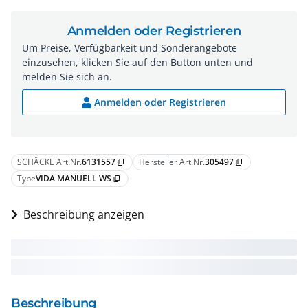
Anmelden oder Registrieren
Um Preise, Verfügbarkeit und Sonderangebote
einzusehen, klicken Sie auf den Button unten und
melden Sie sich an.
Anmelden oder Registrieren
SCHÄCKE Art.Nr.
6131557
Hersteller Art.Nr.
305497
content_copy
content_copy
Type
VIDA MANUELL WS
content_copy
Beschreibung anzeigen
Beschreibung