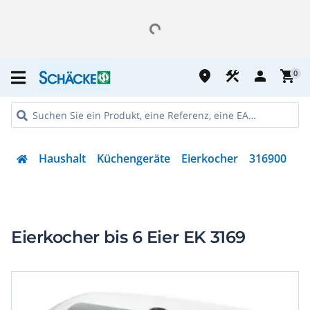
place
construction
person
shopping_cart
0
Haushalt
Küchengeräte
Eierkocher
316900
Eierkocher bis 6 Eier EK 3169