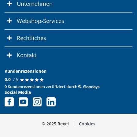
Unternehmen
Webshop-Services
Rechtliches
Kontakt
Kundenrezensionen
★
★
★
★
★
★
★
★
★
★
0.0
/ 5
0 Kundenrezensionen zertifiziert durch
Social Media
© 2025 Rexel
Cookies