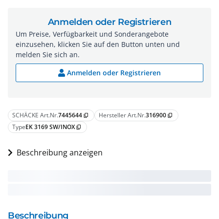
Anmelden oder Registrieren
Um Preise, Verfügbarkeit und Sonderangebote
einzusehen, klicken Sie auf den Button unten und
melden Sie sich an.
Anmelden oder Registrieren
SCHÄCKE Art.Nr.
7445644
Hersteller Art.Nr.
316900
content_copy
content_copy
Type
EK 3169 SW/INOX
content_copy
Beschreibung anzeigen
Beschreibung