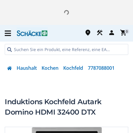
place
construction
person
shopping_cart
0
Haushalt
Kochen
Kochfeld
7787088001
Induktions Kochfeld Autark
Domino HDMI 32400 DTX