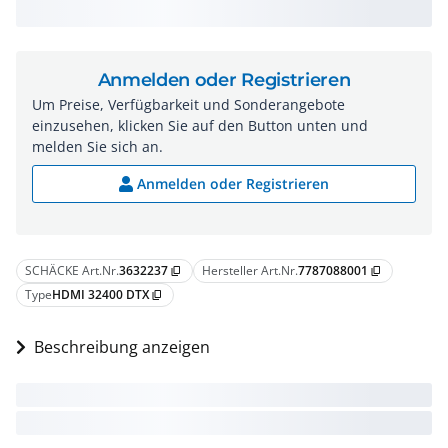
Anmelden oder Registrieren
Um Preise, Verfügbarkeit und Sonderangebote
einzusehen, klicken Sie auf den Button unten und
melden Sie sich an.
Anmelden oder Registrieren
SCHÄCKE Art.Nr.
3632237
Hersteller Art.Nr.
7787088001
content_copy
content_copy
Type
HDMI 32400 DTX
content_copy
Beschreibung anzeigen