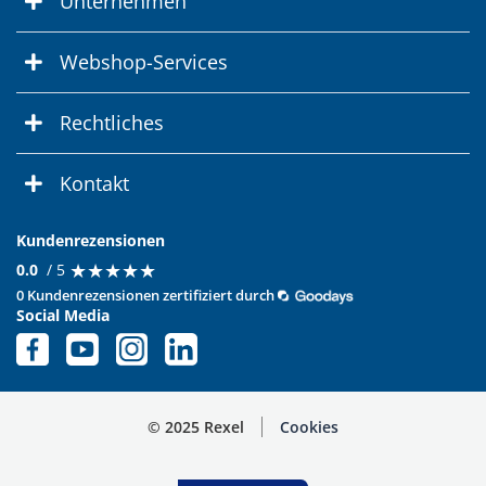
Unternehmen
Webshop-Services
Rechtliches
Kontakt
Kundenrezensionen
★
★
★
★
★
★
★
★
★
★
0.0
/ 5
0 Kundenrezensionen zertifiziert durch
Social Media
© 2025 Rexel
Cookies