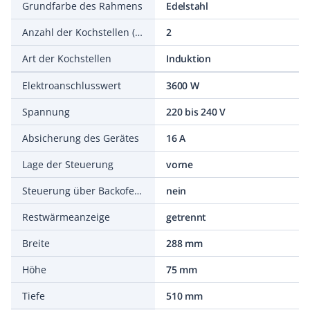
Grundfarbe des Rahmens
Edelstahl
Anzahl der Kochstellen (gleichzeitig nutzbar)
2
Art der Kochstellen
Induktion
Elektroanschlusswert
3600 W
Spannung
220 bis 240 V
Absicherung des Gerätes
16 A
Lage der Steuerung
vorne
Steuerung über Backofen/Herd
nein
Restwärmeanzeige
getrennt
Breite
288 mm
Höhe
75 mm
Tiefe
510 mm