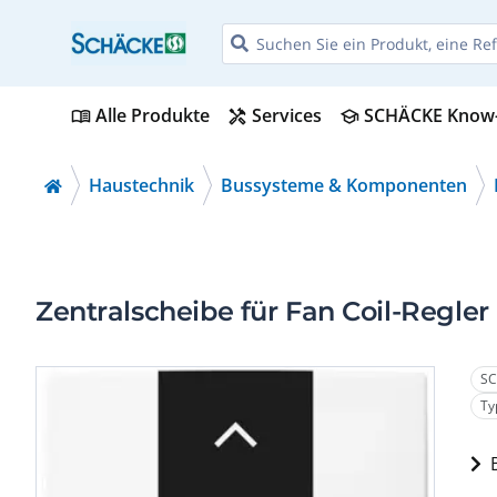
Alle Produkte
Services
SCHÄCKE Know
menu_book
handyman
school
Haustechnik
Bussysteme & Komponenten
Zentralscheibe für Fan Coil-Regler
SC
Ty