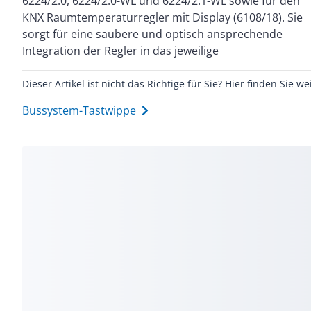
6224/2.0, 6224/2.0-WL und 6224/2.1-WL sowie für den
und ein harmonisches Design, ideal für moderne
KNX Raumtemperaturregler mit Display (6108/18). Sie
Smart-Home- und KNX-Anwendungen. Diese
sorgt für eine saubere und optisch ansprechende
Ausführung ist in Alpinweiß mit einer glänzenden
Integration der Regler in das jeweilige
Dieser Artikel ist nicht das Richtige für Sie? Hier finden Sie we
Bussystem-Tastwippe