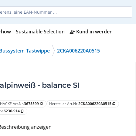
-how
Sustainable Selection
Kund:in werden
person_add_alt
Bussystem-Tastwippe
2CKA006220A0515
 alpinweiß - balance SI
HÄCKE Art.Nr.
3675599
Hersteller Art.Nr.
2CKA006220A0515
content_copy
content_copy
pe
6236-914
content_copy
Beschreibung anzeigen