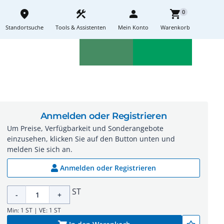
place
construction
person
shopping_cart
0
Standortsuche
Tools & Assistenten
Mein Konto
Warenkorb
Aktionen
Neuheiten
sell
feedback
Anmelden oder Registrieren
Um Preise, Verfügbarkeit und Sonderangebote
einzusehen, klicken Sie auf den Button unten und
melden Sie sich an.
Anmelden oder Registrieren
ST
-
+
Min: 1 ST | VE: 1 ST