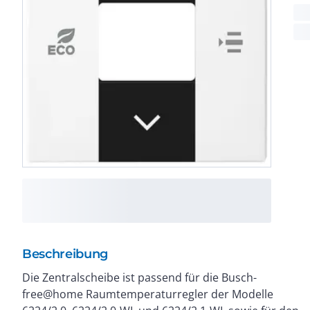
Beschreibung
Die Zentralscheibe ist passend für die Busch-
Schalterprogramm. Die hochwertige Verarbeitung
free@home Raumtemperaturregler der Modelle
aus Kunststoff gewährleistet eine langlebige Nutzung