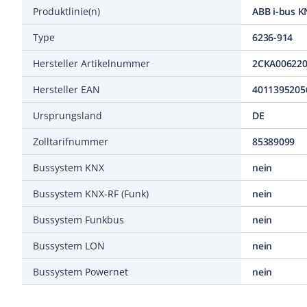
Produktlinie(n)
Type
6236-914
Hersteller Artikelnummer
2CKA00622
Hersteller EAN
4011395205
Ursprungsland
DE
Zolltarifnummer
85389099
Bussystem KNX
nein
Bussystem KNX-RF (Funk)
nein
Bussystem Funkbus
nein
Bussystem LON
nein
Bussystem Powernet
nein