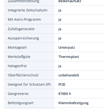
Zusammenstellung
Bedienaufsatz
Integrierte Zeitschaltuhr
ja
Mit Astro-Programm
ja
Zufallsgenerator
ja
Aussperrsicherung
ja
Montageart
Unterputz
Werkstoffgüte
Thermoplast
Halogenfrei
ja
Oberflächenschutz
unbehandelt
Geeignet für Schutzart (IP)
IP20
Gangreserve
87600 h
Befestigungsart
Klemmbefestigung