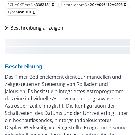
SCHÄCKE Art.Nr.
3382184
Hersteller Art.Nr.
2CKA006410A0398
content_copy
content_copy
Type
6456-101
content_copy
Beschreibung anzeigen
Beschreibung
Das Timer-Bedienelement dient zur manuellen und
zeitgesteuerten Steuerung von Rollläden und
Jalousien. Es besitzt ein integriertes Astroprogramm,
das eine individuelle Astroverschiebung sowie eine
Astrosperrzeit ermöglicht. Die Konfiguration der
Schaltzeiten, des Datums und der Uhrzeit erfolgt über
ein hochauflösendes, hintergrundbeleuchtetes
Display. Werkseitig voreingestellte Programme können
individuell angepasst werden. Eine automatische