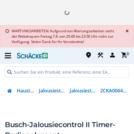
G
×
WARTUNGSARBEITEN: Aufgrund von Wartungsarbeiten steht
info
der Webshop am Freitag 7.8. von 20:00 bis 23:50 Uhr nicht zur
Verfügung. Vielen Dank für Ihr Verständnis!
place
construction
person
shopping_cart
0
Haustechnik
Jalousiesteuerung
Jalousiesteuerung
2CKA006410A0398
Busch-Jalousiecontrol II Timer-