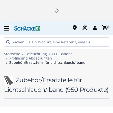
place
construction
person
shopping_cart
0
Startseite
Beleuchtung
LED Bänder
Profile und Abdeckungen
Zubehör/Ersatzteile für Lichtschlauch/-band
Zubehör/Ersatzteile für
Lichtschlauch/-band
(950 Produkte)