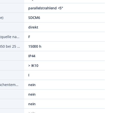
parallelstrahlend <5°
e)
SDCM6
direkt
Energieeffizienzklasse der Lichtquelle nach EU-Richtlinie 2019/2015
F
Bemessungslebensdauer L70/B50 bei 25 °C
15000 h
IP44
> IK10
I
Leuchte mit begrenzter Oberflächentemperatur D-Zeichen
nein
nein
nein