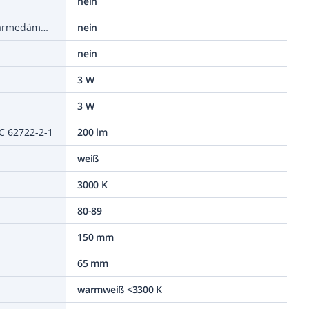
nein
Abdeckung der Leuchte mit Wärmedämm-Material möglich
nein
nein
3 W
3 W
C 62722-2-1
200 lm
weiß
3000 K
80-89
150 mm
65 mm
warmweiß <3300 K