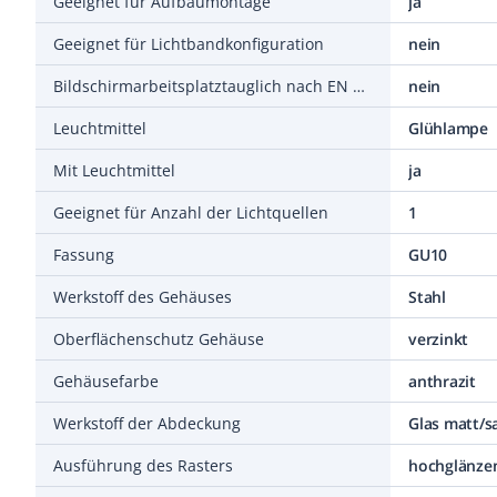
Geeignet für Aufbaumontage
ja
Geeignet für Lichtbandkonfiguration
nein
Bildschirmarbeitsplatztauglich nach EN 12464-1
nein
Leuchtmittel
Glühlampe
Mit Leuchtmittel
ja
Geeignet für Anzahl der Lichtquellen
1
Fassung
GU10
Werkstoff des Gehäuses
Stahl
Oberflächenschutz Gehäuse
verzinkt
Gehäusefarbe
anthrazit
Werkstoff der Abdeckung
Glas matt/sa
Ausführung des Rasters
hochglänze