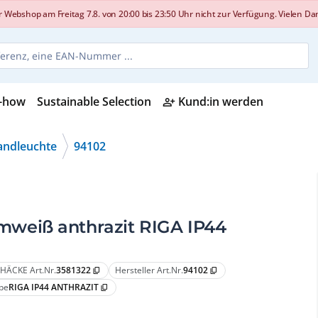
shop am Freitag 7.8. von 20:00 bis 23:50 Uhr nicht zur Verfügung. Vielen Dank
-how
Sustainable Selection
Kund:in werden
person_add_alt
ndleuchte
94102
weiß anthrazit RIGA IP44
HÄCKE Art.Nr.
3581322
Hersteller Art.Nr.
94102
content_copy
content_copy
pe
RIGA IP44 ANTHRAZIT
content_copy