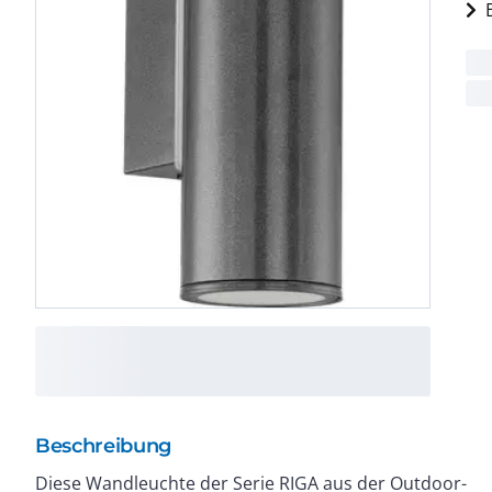
Beschreibung
Diese Wandleuchte der Serie RIGA aus der Outdoor-
Leuchten der Serien RIGA, RIGA 1, RIGA 3 RIGA- LED