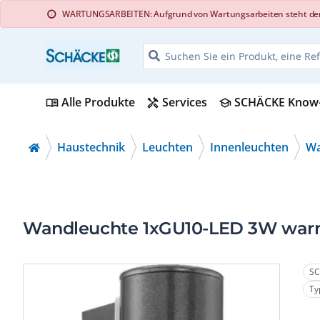
WARTUNGSARBEITEN: Aufgrund von Wartungsarbeiten steht der Web
info
Alle Produkte
Services
SCHÄCKE Know
menu_book
handyman
school
Haustechnik
Leuchten
Innenleuchten
Wa
Wandleuchte 1xGU10-LED 3W warm
SC
Ty