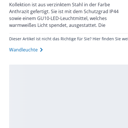
Kollektion ist aus verzinktem Stahl in der Farbe
aus der Outdoor-Kollektion begeistern durch ihr
Anthrazit gefertigt. Sie ist mit dem Schutzgrad IP44
schlichtes Design und sorgen für eine elegante
sowie einem GU10-LED-Leuchtmittel, welches
warmweißes Licht spendet, ausgestattet. Die
Dieser Artikel ist nicht das Richtige für Sie? Hier finden Sie we
Wandleuchte