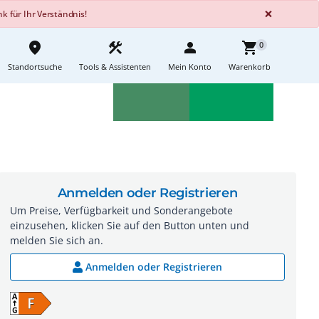
GLOBA
×
 für Ihr Verständnis!
place
construction
person
shopping_cart
0
Standortsuche
Tools & Assistenten
Mein Konto
Warenkorb
Aktionen
Neuheiten
sell
feedback
Anmelden oder Registrieren
Um Preise, Verfügbarkeit und Sonderangebote
einzusehen, klicken Sie auf den Button unten und
melden Sie sich an.
Anmelden oder Registrieren