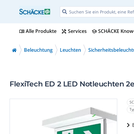
Alle Produkte
Services
SCHÄCKE Know
menu_book
handyman
school
Beleuchtung
Leuchten
Sicherheitsbeleuch
FlexiTech ED 2 LED Notleuchten 2e
SC
Ty