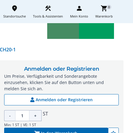
place
construction
person
shopping_cart
0
Standortsuche
Tools & Assistenten
Mein Konto
Warenkorb
Aktionen
Neuheiten
sell
feedback
ECH20-1
Anmelden oder Registrieren
Um Preise, Verfügbarkeit und Sonderangebote
einzusehen, klicken Sie auf den Button unten und
melden Sie sich an.
Anmelden oder Registrieren
ST
-
+
Min: 1 ST | VE: 1 ST