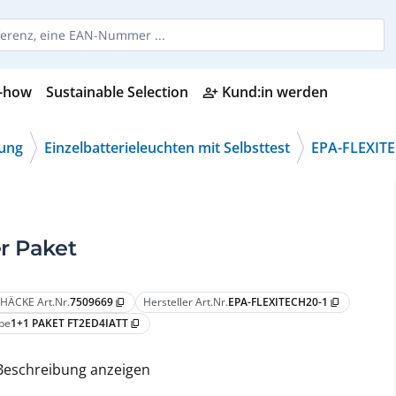
-how
Sustainable Selection
Kund:in werden
person_add_alt
tung
Einzelbatterieleuchten mit Selbsttest
EPA-FLEXIT
r Paket
HÄCKE Art.Nr.
7509669
Hersteller Art.Nr.
EPA-FLEXITECH20-1
content_copy
content_copy
pe
1+1 PAKET FT2ED4IATT
content_copy
Beschreibung anzeigen