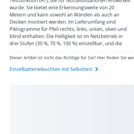
Testfunktion (AT), die für Notfallsituationen entwickelt
integrierter Wasserwaage und transparentem
wurde. Sie bietet eine Erkennungsweite von 20
Gehäuse mit Wabenstruktur. Sie ist umweltfreundlich
Metern und kann sowohl an Wänden als auch an
durch geringen Energieverbrauch und eine langlebige
Decken montiert werden. Im Lieferumfang sind
Lithium-Eisenphosphat-Batterie (LiFePo). Das
Piktogramme für Pfeil rechts, links, unten, oben und
Gehäuse besteht aus Polycarbonat in Signalweiß (RAL
blind enthalten. Die Helligkeit ist im Netzbetrieb in
drei Stufen (30 %, 70 %, 100 %) einstellbar, und die
Dieser Artikel ist nicht das Richtige für Sie? Hier finden Sie we
Einzelbatterieleuchten mit Selbsttest