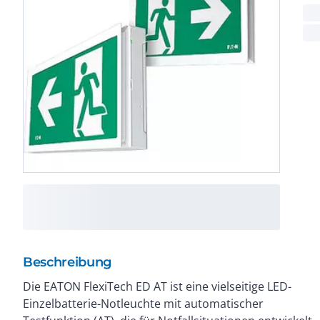
Beschreibung
Die EATON FlexiTech ED AT ist eine vielseitige LED-
Betriebsdauer kann auf 1, 3 oder 8 Stunden gewählt
Einzelbatterie-Notleuchte mit automatischer
werden. Die Leuchte ist einfach zu installieren dank