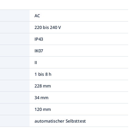
AC
220 bis 240 V
IP43
IK07
II
1 bis 8 h
228 mm
34 mm
120 mm
automatischer Selbsttest