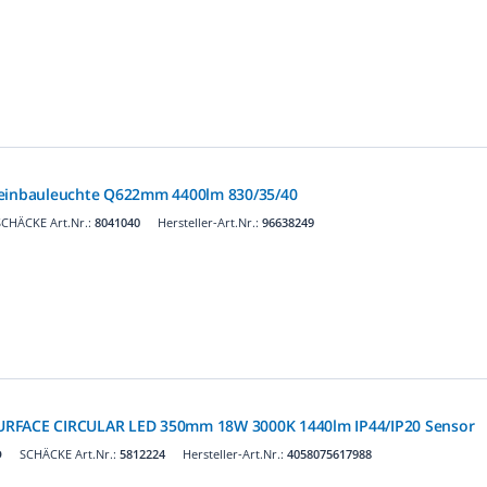
leinbauleuchte Q622mm 4400lm 830/35/40
SCHÄCKE Art.Nr.:
8041040
Hersteller-Art.Nr.:
96638249
URFACE CIRCULAR LED 350mm 18W 3000K 1440lm IP44/IP20 Sensor
D
SCHÄCKE Art.Nr.:
5812224
Hersteller-Art.Nr.:
4058075617988