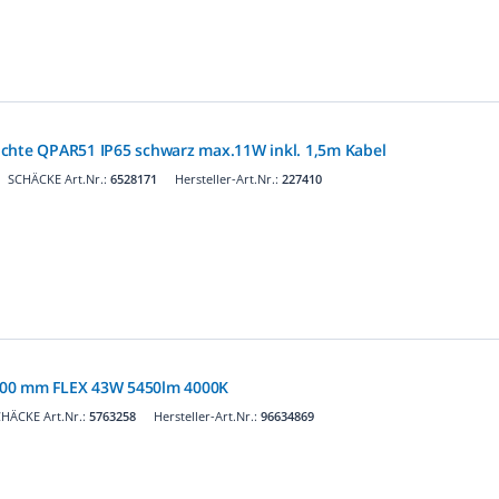
chte QPAR51 IP65 schwarz max.11W inkl. 1,5m Kabel
SCHÄCKE Art.Nr.:
6528171
Hersteller-Art.Nr.:
227410
500 mm FLEX 43W 5450lm 4000K
HÄCKE Art.Nr.:
5763258
Hersteller-Art.Nr.:
96634869