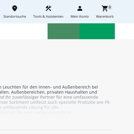
place
construction
person
shopping_cart
0
Standortsuche
Tools & Assistenten
Mein Konto
Warenkorb
Aktionen
Neuheiten
sell
feedback
en Leuchten für den Innen- und Außenbereich bei
hallen, Außenbereichen, privaten Haushalten und
nd Ihr zuverlässiger Partner für eine umfassende
ser Sortiment umfasst auch spezielle Produkte wie FR-
ne umfassende Lösung für alle
decken Sie eine riesige Auswahl an