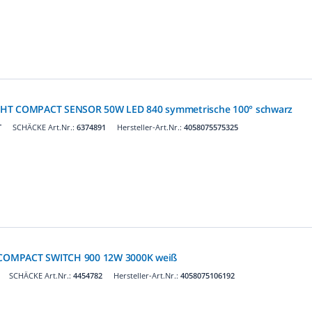
GHT COMPACT SENSOR 50W LED 840 symmetrische 100° schwarz
T
SCHÄCKE Art.Nr.:
6374891
Hersteller-Art.Nr.:
4058075575325
R COMPACT SWITCH 900 12W 3000K weiß
SCHÄCKE Art.Nr.:
4454782
Hersteller-Art.Nr.:
4058075106192