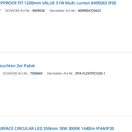
PPROOF FIT 1200mm VALUE 31W Multi Lumen 8405065 IP65
V
SCHÄCKE Art.Nr.:
8094536
Hersteller-Art.Nr.:
4099854725623
leuchten 2er Paket
SCHÄCKE Art.Nr.:
7509669
Hersteller-Art.Nr.:
EPA-FLEXITECH20-1
URFACE CIRCULAR LED 350mm 18W 3000K 1440lm IP44/IP20