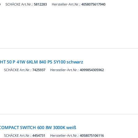
D
SCHÄCKE Art.Nr.:
5812283
Hersteller-Art.Nr.:
4058075617940
HT 50 P 41W 6KLM 840 PS SY100 schwarz
SCHÄCKE Art.Nr.:
7425937
Hersteller-Art.Nr.:
4099854305962
R COMPACT SWITCH 600 8W 3000K weiß
SCHÄCKE Art.Nr.:
4454731
Hersteller-Art.Nr.:
4058075106116