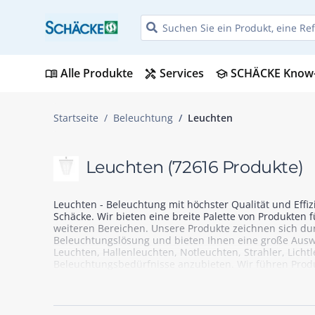
Alle Produkte
Services
SCHÄCKE Know
menu_book
handyman
school
Startseite
Beleuchtung
Leuchten
Leuchten
(72616 Produkte)
Leuchten - Beleuchtung mit höchster Qualität und Eff
Schäcke. Wir bieten eine breite Palette von Produkten
weiteren Bereichen. Unsere Produkte zeichnen sich dur
Beleuchtungslösung und bieten Ihnen eine große Auswa
Leuchten, Hallenleuchten, Notleuchten, Strahler, Licht
Beleuchtungsbedürfnisse anzubieten. Wir führen Prod
Beleuchtungslösungen