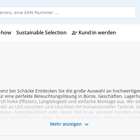
-how
Sustainable Selection
Kund:in werden
person_add_alt
izienz bei Schäcke Entdecken Sie die große Auswahl an hochwertig
 für eine perfekte Beleuchtungslösung in Büros, Geschäften, Lager
ch hohe Effizienz, Langlebigkeit und einfache Montage aus. Wir si
hl an LED-Leuchten und Leuchten mit konventioneller Technik. Un
leisten, Sensorleuchten uvm. Unser Ziel ist es, unseren Kunden ei
ukte namhafter Hersteller. Besuchen Sie unseren Webshop und ent

Mehr anzeigen