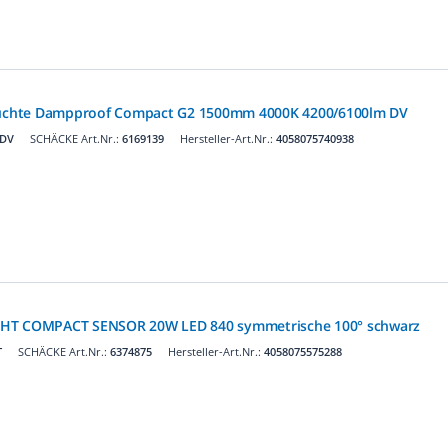
chte Dampproof Compact G2 1500mm 4000K 4200/6100lm DV
 DV
SCHÄCKE Art.Nr.:
6169139
Hersteller-Art.Nr.:
4058075740938
GHT COMPACT SENSOR 20W LED 840 symmetrische 100° schwarz
T
SCHÄCKE Art.Nr.:
6374875
Hersteller-Art.Nr.:
4058075575288