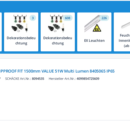
3
608
226
Feuch
Dekorationsbeleu
Dekorationsbeleu
EX Leuchten
Innenl
chtung
chtung
(ab
PPROOF FIT 1500mm VALUE 51W Multi Lumen 8405065 IP65
V
SCHÄCKE Art.Nr.:
8094535
Hersteller-Art.Nr.:
4099854725609